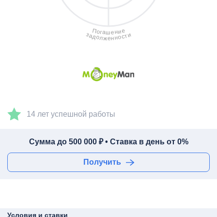
е
П
и
о
н
г
а
е
ш
з
и
а
т
с
д
о
о
н
л
н
ж
е
14 лет успешной работы
Сумма до 500 000 ₽ • Ставка в день от 0%
Получить
Условия и ставки