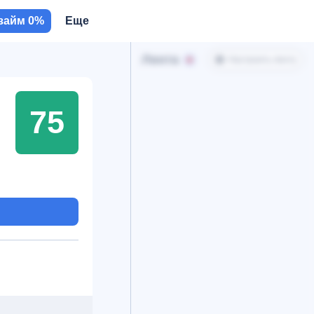
займ 0%
Еще
Лента
Настроить ленту
75