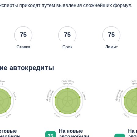
ксперты приходят путем выявления сложнейших формул.
75
75
75
Ставка
Срок
Лимит
ие автокредиты
ч
у
у
е
е
л
л
н
н
о
о
и
и
П
П
я
я
д
и
е
и
е
т
р
т
р
а
к
а
к
е
е
е
е
о
о
и
и
н
н
С
С
н
н
ч
ч
т
т
е
е
о
о
а
а
ш
ш
р
р
в
в
с
с
а
а
к
к
о
о
г
г
а
а
о
о
Д
Д
п
п
Л
Л
к
к
и
и
о
о
м
м
р
р
С
С
и
и
т
т
оговые
На новые
На
75
омобили
автомобили
ав