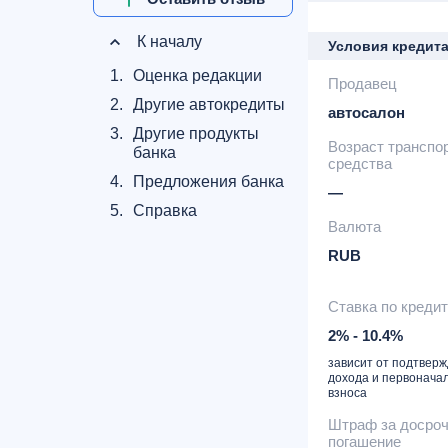
К началу
Условия кредит
1.
Оценка редакции
Продавец
2.
Другие автокредиты
автосалон
3.
Другие продукты
Возраст транспо
банка
средства
4.
Предложения банка
—
5.
Справка
Валюта
RUB
Ставка по креди
2% - 10.4%
зависит от подтвер
дохода и первонача
взноса
Штраф за досро
погашение