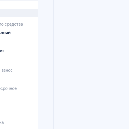
го средства
новый
ет
 взнос
осрочное
ка