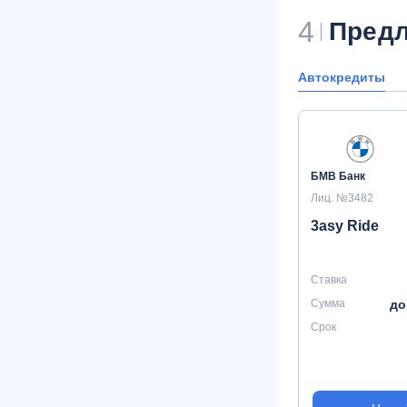
4
Предл
Автокредиты
БМВ Банк
Лиц. №3482
3asy Ride
Ставка
Сумма
до
Срок