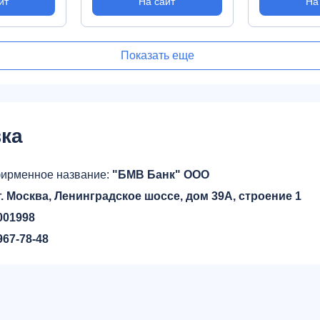
йт
На сайт
На
Показать еще
ка
ирменное название:
"БМВ Банк" ООО
 г. Москва, Ленинградское шоссе, дом 39А, строение 1
001998
967-78-48