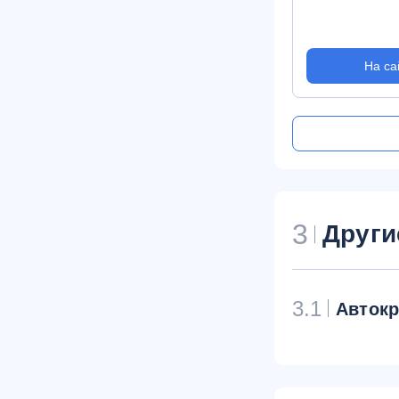
На са
3
Други
3.1
Авток