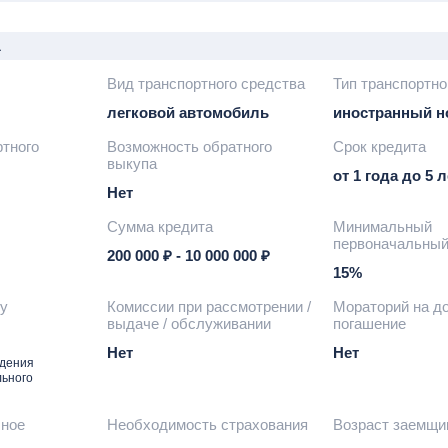
а
Вид транспортного средства
Тип транспортно
легковой автомобиль
иностранный 
ртного
Возможность обратного
Срок кредита
выкупа
от 1 года до 5 л
Нет
Сумма кредита
Минимальный
первоначальный
200 000 ₽ - 10 000 000 ₽
15%
ту
Комиссии при рассмотрении /
Мораторий на д
выдаче / обслуживании
погашение
Нет
Нет
ждения
льного
чное
Необходимость страхования
Возраст заемщи