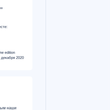
ия
сте:
e edition
1 декабря 2020
орым наши