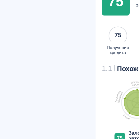
75
э
75
Получения
кредита
1.1
Похож
ч
у
л
о
П
д
е
р
к
е
е
о
и
н
н
ч
е
о
ш
р
с
а
о
г
о
Д
п
Л
и
м
и
т
Зал
75
авт