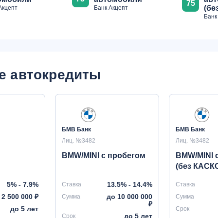
75
(бе
Акцепт
Банк Акцепт
Банк
е автокредиты
БМВ Банк
БМВ Банк
Лиц. №3482
Лиц. №3482
BMW/MINI с пробегом
BMW/MINI 
(без КАСК
5% - 7.9%
13.5% - 14.4%
Ставка
Ставка
 2 500 000 ₽
до 10 000 000
Сумма
Сумма
₽
до 5 лет
Срок
до 5 лет
Срок