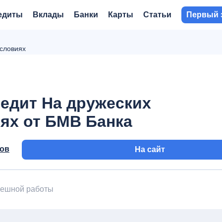
едиты
Вклады
Банки
Карты
Статьи
Первый 
условиях
едит На дружеских
ях от БМВ Банка
вов
На сайт
пешной работы