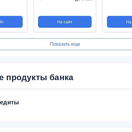
йт
На сайт
На
Показать еще
е продукты банка
редиты