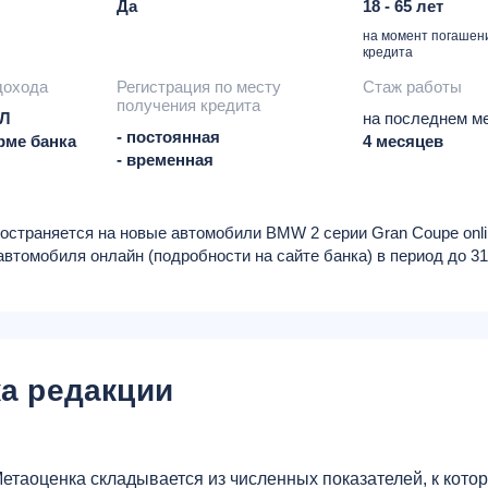
Да
18 - 65 лет
на момент погашен
кредита
дохода
Регистрация по месту
Стаж работы
получения кредита
ФЛ
на последнем ме
- постоянная
рме банка
4 месяцев
- временная
страняется на новые автомобили BMW 2 серии Gran Coupe onlin
 автомобиля онлайн (подробности на сайте банка) в период до 3
а редакции
етаоценка складывается из численных показателей, к кот