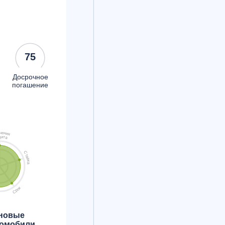
75
Досрочное
погашение
ч
е
н
и
я
д
и
т
а
С
т
а
в
к
а
к
о
р
С
 новые
томобили