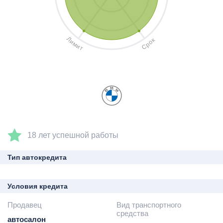
Л
к
и
о
м
р
и
С
т
18 лет успешной работы
Тип автокредита
Условия кредита
Продавец
Вид транспортного
средства
автосалон