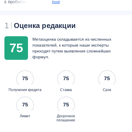
с пробегом. Наличие
еще
остаточного платежа на
конец срока кредита от
30% до 70% в зависимости
1
Оценка редакции
от модели приобретаемого
автомобиля и срока
кредитования.
Метаоценка складывается из численных
75
показателей, к которым наши эксперты
приходят путем выявления сложнейших
формул.
75
75
75
Получения кредита
Ставка
Срок
75
75
Лимит
Досрочное
погашение