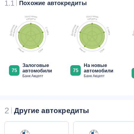
1.1
Похожие автокредиты
ч
ч
у
у
е
е
л
л
н
н
о
о
и
и
П
П
я
я
д
д
е
и
е
и
р
т
р
т
к
а
к
а
е
е
е
е
о
о
и
и
н
н
С
С
н
н
ч
ч
т
т
е
е
о
о
а
а
ш
ш
р
р
в
в
с
с
а
а
к
к
о
о
г
г
а
а
о
о
Д
Д
п
п
Л
Л
к
к
и
и
о
о
м
м
р
р
С
С
и
и
т
т
Залоговые
На новые
75
75
автомобили
автомобили
Банк Акцепт
Банк Акцепт
2
Другие автокредиты