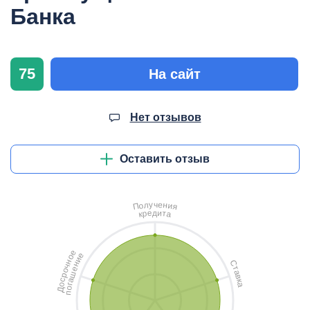
Банка
75
На сайт
Нет отзывов
Оставить отзыв
ч
у
е
л
н
о
и
П
я
д
и
е
т
р
а
к
е
е
о
и
н
С
н
ч
т
е
о
а
ш
р
в
с
а
к
о
а
г
о
Д
п