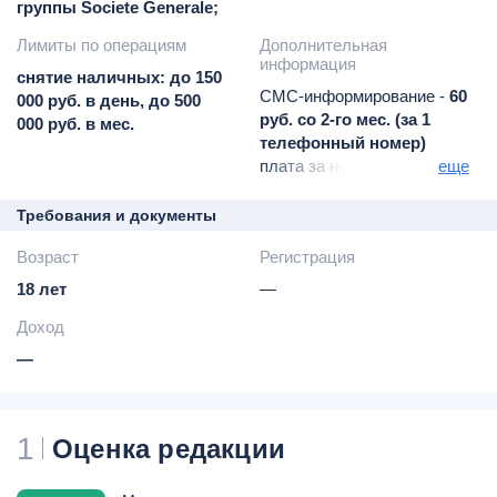
группы Societe Generale;
Лимиты по операциям
Дополнительная
информация
снятие наличных: до 150
СМС-информирование -
60
000 руб. в день, до 500
руб. со 2-го мес. (за 1
000 руб. в мес.
телефонный номер)
плата за неразрешенный
еще
овердрафт -
36% годовых
запрос баланса в
Требования и документы
сторонних банкоматах -
49
Возраст
Регистрация
руб. за операцию
экстренные перевыпуск
18 лет
—
карты за рубежом -
7 500
Доход
руб.
возможно открытие до 3-х
—
доп. карт и до 3-х счетов
(в рублях
долларах
1
Оценка редакции
евро и китайских юанях)
возможно открытие
сберегательного счета