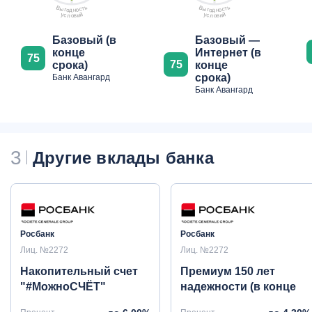
ь
ь
В
В
т
т
ы
ы
с
с
г
г
о
о
о
о
н
н
д
д
у
й
у
й
с
и
с
и
в
в
л
л
о
о
Базовый (в
Базовый —
конце
Интернет (в
75
75
срока)
конце
срока)
Банк Авангард
Банк Авангард
3
Другие вклады банка
Росбанк
Росбанк
Лиц. №2272
Лиц. №2272
Накопительный счет
Премиум 150 лет
"#МожноСЧЁТ"
надежности (в конце
срока)