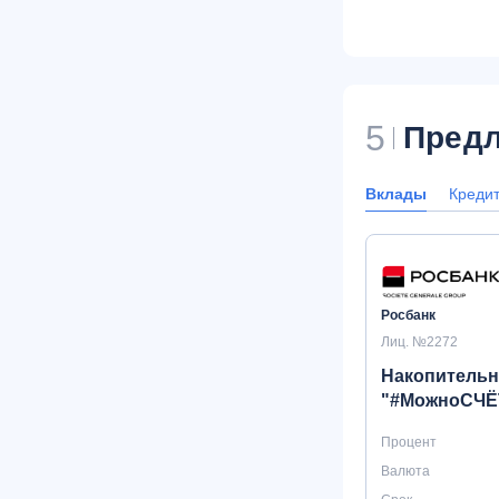
5
Предл
Вклады
Креди
Росбанк
Лиц. №2272
Накопительн
"#МожноСЧЁ
Процент
Валюта