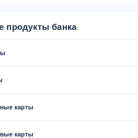
е продукты банка
ты
ы
тные карты
овые карты