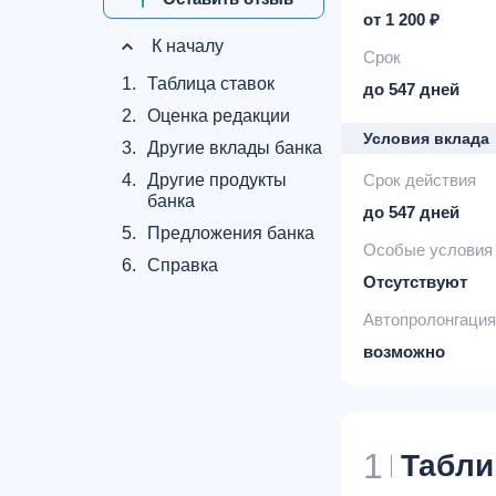
от 1 200 ₽
К началу
Срок
1.
Таблица ставок
до 547 дней
2.
Оценка редакции
Условия вклада
3.
Другие вклады банка
4.
Другие продукты
Срок действия
банка
до 547 дней
5.
Предложения банка
Особые условия
6.
Справка
Отсутствуют
Автопролонгация
возможно
1
Табли