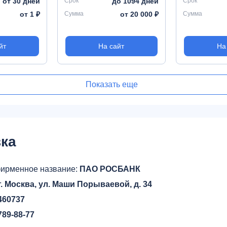
от 30 дней
Срок
до 1094 дней
Срок
от 1 ₽
Сумма
от 20 000 ₽
Сумма
йт
На сайт
На
Показать еще
ка
ирменное название:
ПАО РОСБАНК
г. Москва, ул. Маши Порываевой, д. 34
460737
789-88-77