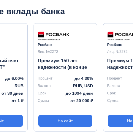
е вклады банка
Росбанк
Росбанк
Лиц. №2272
Лиц. №2272
ый счет
Премиум 150 лет
Премиум 1
Т"
надежности (в конце
надежност
срока)
(ежемесяч
до 6.00%
до 4.30%
Процент
Процент
RUB
RUB, USD
Валюта
Валюта
от 30 дней
до 1094 дней
Срок
Срок
от 1 ₽
от 20 000 ₽
Сумма
Сумма
йт
На сайт
На