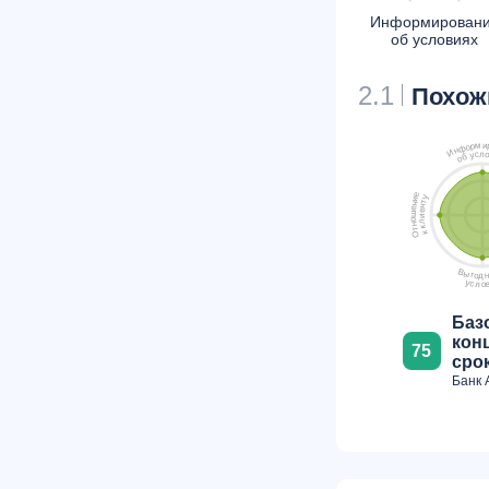
Информирован
об условиях
2.1
Похож
м
и
р
о
ф
н
И
л
с
у
б
о
е
у
и
т
н
н
е
е
ш
и
о
л
н
к
т
к
О
В
ы
г
о
н
д
у
с
л
о
Баз
кон
75
срок
Банк 