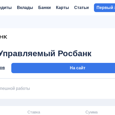
едиты
Вклады
Банки
Карты
Статьи
Первый 
Управляемый Росбанк
вов
На сайт
успешной работы
Ставка
Сумма