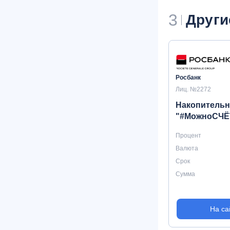
3
Други
Росбанк
Лиц. №2272
Накопительн
"#МожноСЧЁ
Процент
Валюта
Срок
Сумма
На са