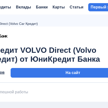
едиты
Вклады
Банки
Карты
Статьи
Первый 
rect (Volvo Car Кредит)
едит VOLVO Direct (Volvo
едит) от ЮниКредит Банка
вов
На сайт
успешной работы