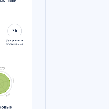
орым наши
75
Досрочное
погашение
ч
е
н
и
я
д
и
т
а
С
т
а
в
к
а
к
о
р
С
 новые