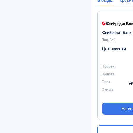
Вклады
Креди
ЮниКредит Банк
Лиц. №1
Для жизни
Процент
Валюта
Срок
д
Сумма
На са