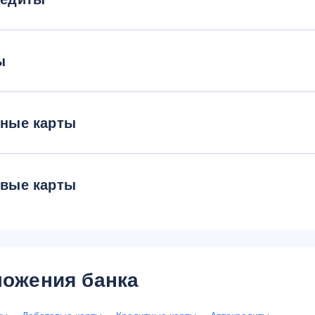
ы
тные карты
овые карты
ожения банка