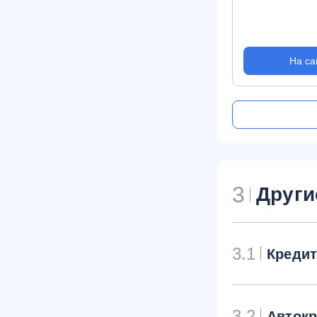
На са
3
Други
3.1
Креди
3.2
Авток