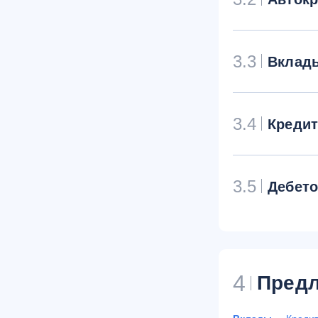
3.3
Вклад
3.4
Креди
3.5
Дебет
4
Предл