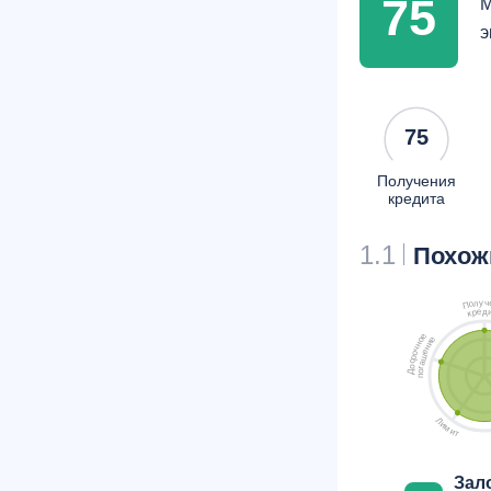
75
М
э
75
Получения
кредита
1.1
Похож
ч
у
л
о
П
д
е
р
к
е
е
о
и
н
н
ч
е
о
ш
р
с
а
о
г
о
Д
п
Л
и
м
и
т
Зал