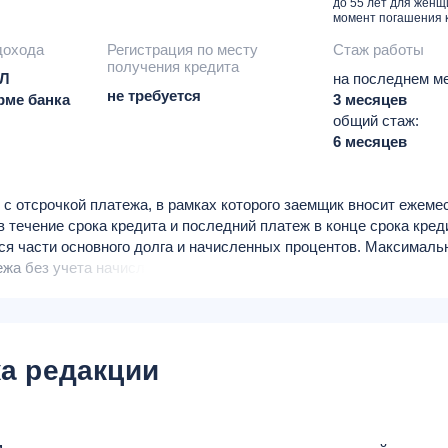
до 55 лет для женщ
момент погашения 
дохода
Регистрация по месту
Стаж работы
получения кредита
ФЛ
на последнем ме
не требуется
рме банка
3 месяцев
общий стаж:
6 месяцев
 с отсрочкой платежа, в рамках которого заемщик вносит ежем
 течение срока кредита и последний платеж в конце срока креди
я части основного долга и начисленных процентов. Максималь
ежа без учета начисленных процентов — 55% от стоимости авт
воначальный взнос — 20%, срок — до 3 лет, сумма кредита — д
а редакции