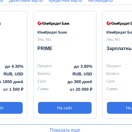
ты
Дебетовые карты
Кредитные карты
Автокредиты
ЮниКредит Банк
ЮниКредит Ба
Лиц. №1
Лиц. №1
PRIME
Зарплатн
до 4.30%
Процент
до 3.80%
Процент
RUB, USD
Валюта
RUB, USD
Валюта
о 1800 дней
Срок
до 368 дней
Срок
от 1 500 ₽
Сумма
от 20 000 ₽
Сумма
йт
На сайт
На
Показать еще