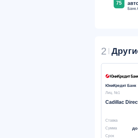
75
авт
Банк 
2
Други
ЮниКредит Банк
Лиц. №1
Cadillac Direc
Ставка
до
Сумма
Срок