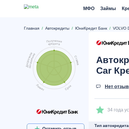
МФО
Займы
Кр
Главная
Автокредиты
ЮниКредит Банк
VOLVO Di
ч
у
е
л
н
о
и
П
я
д
и
е
т
р
а
к
е
е
о
и
Автокр
н
С
н
ч
т
е
о
а
ш
р
в
а
с
к
а
о
г
о
Д
Car Кр
п
Л
Нет отзы
к
и
о
м
р
и
С
т
34 года 
Тип автокредита
Оставить отзыв