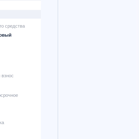
го средства
новый
 взнос
осрочное
ка