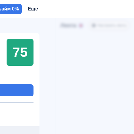
займ 0%
Еще
Лента
Настроить ленту
75