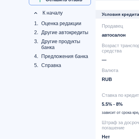
К началу
Условия кредит
1.
Оценка редакции
Продавец
2.
Другие автокредиты
автосалон
3.
Другие продукты
Возраст транспо
банка
средства
4.
Предложения банка
—
5.
Справка
Валюта
RUB
Ставка по креди
5.5% - 8%
зависит от срока кр
Штраф за досро
погашение
Нет