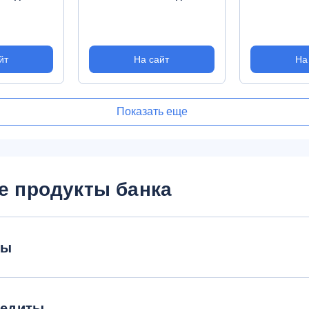
йт
На сайт
На
Показать еще
е продукты банка
ты
редиты