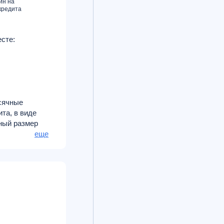
ин на
кредита
сте:
есячные
та, в виде
ный размер
омобиля.
еще
о 3 млн.