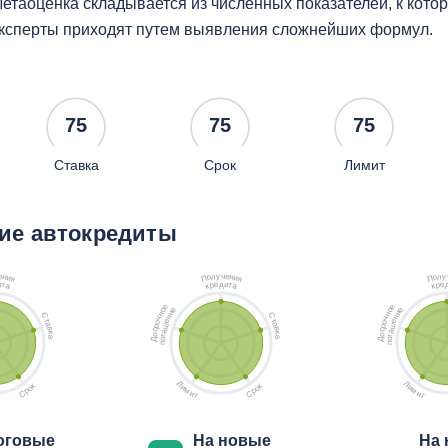
етаоценка складывается из численных показателей, к кот
ксперты приходят путем выявления сложнейших формул.
75
75
75
Ставка
Срок
Лимит
ие автокредиты
ч
у
у
е
е
л
л
н
н
о
о
и
и
П
П
я
я
д
и
е
и
е
т
р
т
р
а
к
а
к
е
е
е
е
о
о
и
и
н
н
С
С
н
н
ч
ч
т
т
е
е
о
о
а
а
ш
ш
р
р
в
в
с
с
а
а
к
к
о
о
г
г
а
а
о
о
Д
Д
п
п
Л
Л
к
к
и
и
о
о
м
м
р
р
С
С
и
и
т
т
оговые
На новые
На