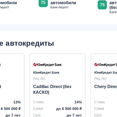
75
омобили
автомобили
ав
75
(бе
Акцепт
Банк Акцепт
Банк
е автокредиты
ЮниКредит Банк
ЮниКредит Ба
Лиц. №1
Лиц. №1
t
Cadillac Direct (без
Chery Direc
КАСКО)
13%
14%
Ставка
Ставка
 6 500 000 ₽
до 6 500 000 ₽
Сумма
Сумма
до 7 лет
до 7 лет
Срок
Срок