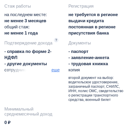
органов
Стаж работы
Регистрация
на последнем месте:
не требуется в регионе
не менее 3 месяцев
выдачи кредита
общий стаж:
постоянная в регионе
не менее 1 года
присутствия банка
?
Подтверждение дохода
Документы
- справка по форме 2-
- паспорт
НДФЛ
- заявление-анкета
- другие документы
- трудовая книжка
сотрудники
еще
копия
правоохранительных
второй документ на выбор:
органов и военнослужащие
водительское удостоверение,
заграничный паспорт, СНИЛС,
предоставляют справку из
ИНН, полис ОМС, свидетельство
финансового отдела
о регистрации транспортного
средства, военный билет
- справка в свободной
форме
Минимальный
среднемесячный доход
0 ₽