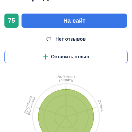
75
На сайт
Нет отзывов
Оставить отзыв
ч
у
е
л
н
о
и
П
я
д
и
е
т
р
а
к
е
е
о
и
н
С
н
ч
т
е
о
а
ш
р
в
с
а
к
о
а
г
о
Д
п