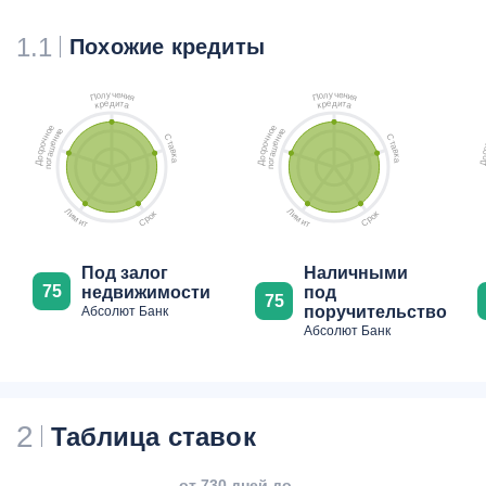
1.1
Похожие кредиты
ч
ч
у
у
е
е
л
л
н
н
о
о
и
и
П
П
я
я
д
д
е
и
е
и
р
т
р
т
к
а
к
а
е
е
е
е
о
о
и
и
н
н
С
С
н
н
ч
ч
т
т
е
е
о
о
а
а
ш
ш
р
р
в
в
с
с
а
а
к
к
о
о
г
г
а
а
о
о
Д
Д
п
п
Л
Л
к
к
и
и
о
о
м
м
р
р
С
С
и
и
т
т
Под залог
Наличными
75
недвижимости
под
75
поручительство
Абсолют Банк
Абсолют Банк
2
Таблица ставок
от 730 дней до