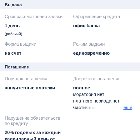
Выдача
Срок рассмотрения заявки
Оформление кредита
1 день
офис банка
(рабочий)
Форма выдачи
Режим выдачи
на счет
единовременно
Погашение
Порядок погашения
Досрочное погашение
аннуитетные платежи
полное
моратория нет
платного периода нет
частичное
еще
моратория нет
Нарушение обязательств
платного периода нет
по кредиту
20% годовых за каждый
календарный день от