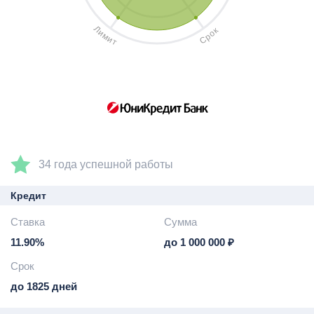
Л
к
и
о
м
р
и
С
т
34 года успешной работы
Кредит
Ставка
Сумма
11.90%
до 1 000 000 ₽
Срок
до 1825 дней