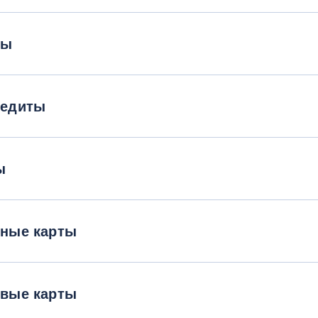
ты
редиты
ы
тные карты
овые карты