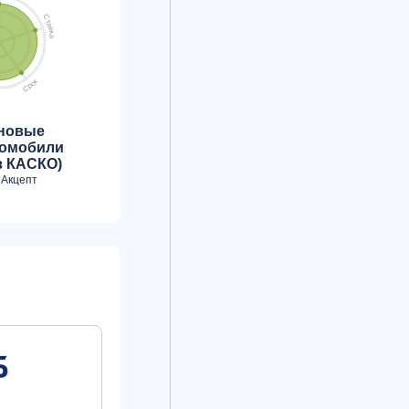
С
т
а
в
к
а
к
о
р
С
 новые
томобили
з КАСКО)
 Акцепт
Банк ВТБ
Банк ВТБ