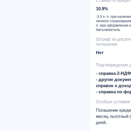
Ставка по креди
10.9%
-3,5 п. п. при наличи
личного страхования;
п. при оформлении 
Автолюбитель
Штраф за досро
погашение
Нет
Подтверждение 
- справка 2-НД
- другие докуме
справок о дохо
- справка по фо
Особые условия
Погашение креди
месяц льготный (
дней.