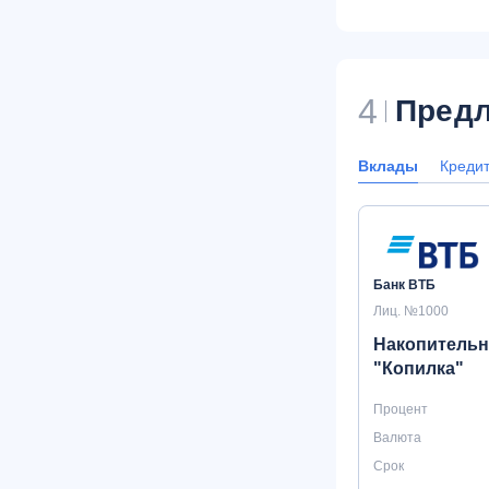
4
Предл
Вклады
Креди
Банк ВТБ
Лиц. №1000
Накопительн
"Копилка"
Процент
Валюта
Срок