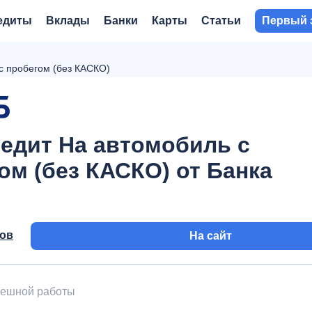
едиты
Вклады
Банки
Карты
Статьи
Первый 
с пробегом (без КАСКО)
едит На автомобиль с
ом (без КАСКО) от Банка
вов
На сайт
пешной работы