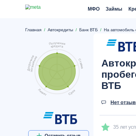
МФО
Займы
Кр
Главная
Автокредиты
Банк ВТБ
На автомобиль 
ч
у
е
л
н
о
и
П
я
д
и
е
т
р
а
к
е
е
о
и
Автокр
н
С
н
ч
т
е
о
а
ш
р
в
а
с
к
а
о
г
о
Д
пробег
п
ВТБ
Л
к
и
о
м
р
и
С
т
Нет отзы
35 лет ус
Оставить отзыв