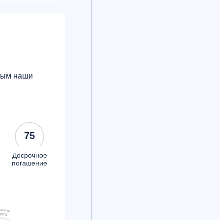
орым наши
75
Досрочное
погашение
ч
е
н
и
я
д
и
т
а