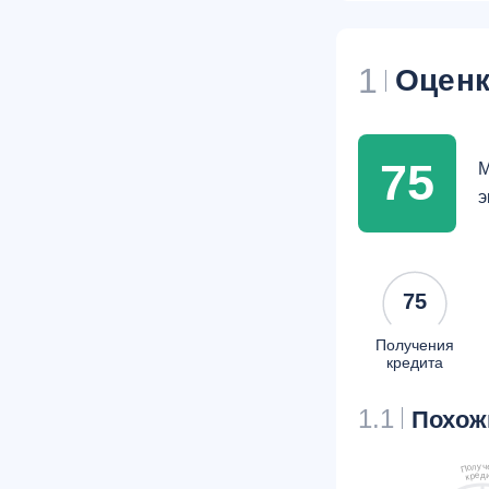
1
Оценк
75
М
э
75
Получения
кредита
1.1
Похож
ч
у
л
о
П
д
е
р
к