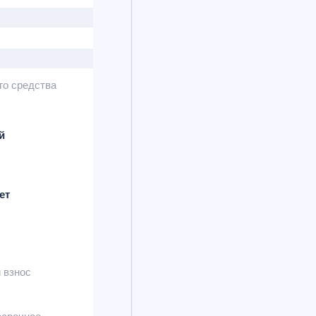
го средства
й
ет
 взнос