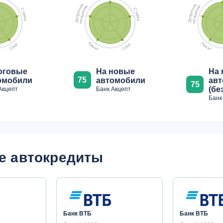
е
е
е
е
о
о
и
и
н
н
С
С
н
н
ч
ч
т
т
е
е
о
о
а
а
ш
ш
р
р
в
в
с
с
а
а
к
к
о
о
г
г
а
а
о
о
Д
Д
п
п
Л
Л
к
к
и
и
о
о
м
м
р
р
С
С
и
и
т
т
оговые
На новые
На
75
омобили
автомобили
ав
75
(бе
Акцепт
Банк Акцепт
Банк
е автокредиты
Банк ВТБ
Банк ВТБ