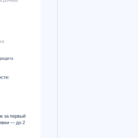
осрочное
ка
кредита
сте:
ж за первый
явки — до 2