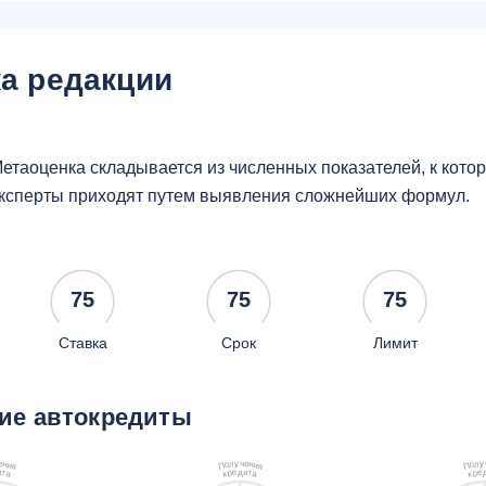
а редакции
етаоценка складывается из численных показателей, к кот
ксперты приходят путем выявления сложнейших формул.
75
75
75
Ставка
Срок
Лимит
ие автокредиты
ч
у
у
е
е
л
л
н
н
о
о
и
и
П
П
я
я
д
и
е
и
е
т
р
т
р
а
к
а
к