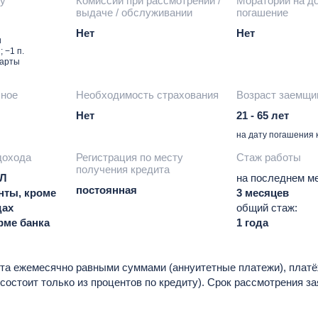
ту
Комиссии при рассмотрении /
Мораторий на д
выдаче / обслуживании
погашение
Нет
Нет
и
 −1 п.
карты
чное
Необходимость страхования
Возраст заемщи
Нет
21 - 65 лет
на дату погашения 
дохода
Регистрация по месту
Стаж работы
получения кредита
ФЛ
на последнем ме
постоянная
нты, кроме
3 месяцев
дах
общий стаж:
рме банка
1 года
та ежемесячно равными суммами (аннуитетные платежи), платё
состоит только из процентов по кредиту). Срок рассмотрения за