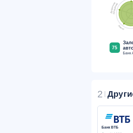
е
е
о
и
н
н
ч
е
о
ш
р
с
а
о
г
о
Д
п
Л
и
м
и
т
Зал
75
авт
Банк 
2
Други
Банк ВТБ