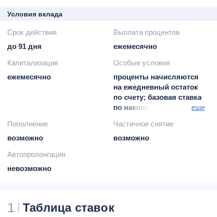
Условия вклада
Срок действия
Выплата процентов
до 91 дня
ежемесячно
Капитализация
Особые условия
ежемесячно
проценты начисляются
на ежедневный остаток
по счету; базовая ставка
по накопительному
еще
счету зависит от суммы
Пополнение
Частичное снятие
средств на
возможно
накопительном счете
возможно
Автопролонгация
невозможно
1
Таблица ставок