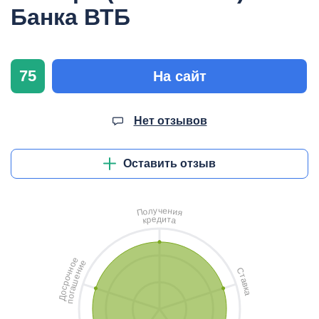
Банка ВТБ
75
На сайт
Нет отзывов
Оставить отзыв
ч
у
е
л
н
о
и
П
я
д
и
е
т
р
а
к
е
е
о
и
н
С
н
ч
т
е
о
а
ш
р
в
с
а
к
о
а
г
о
Д
п