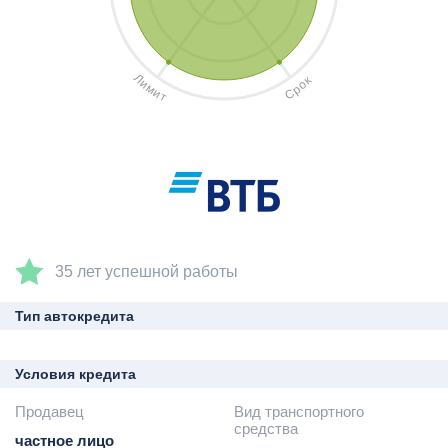
Л
к
и
о
м
р
и
С
т
35 лет успешной работы
Тип автокредита
Условия кредита
Продавец
Вид транспортного
средства
частное лицо