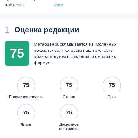
платежи), платёж за
еще
первый месяц льготный
(состоит только из
процентов по кредиту).
1
Оценка редакции
Срок рассмотрения заявки
— до 2 дней.
Метаоценка складывается из численных
75
показателей, к которым наши эксперты
приходят путем выявления сложнейших
формул.
75
75
75
Получения кредита
Ставка
Срок
75
75
Лимит
Досрочное
погашение