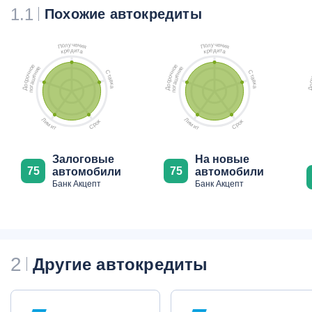
1.1
Похожие автокредиты
ч
ч
у
у
е
е
л
л
н
н
о
о
и
и
П
П
я
я
д
д
е
и
е
и
р
т
р
т
к
а
к
а
е
е
е
е
о
о
и
и
н
н
С
С
н
н
ч
ч
т
т
е
е
о
о
а
а
ш
ш
р
р
в
в
с
с
а
а
к
к
о
о
г
г
а
а
о
о
Д
Д
п
п
Л
Л
к
к
и
и
о
о
м
м
р
р
С
С
и
и
т
т
Залоговые
На новые
75
75
автомобили
автомобили
Банк Акцепт
Банк Акцепт
2
Другие автокредиты