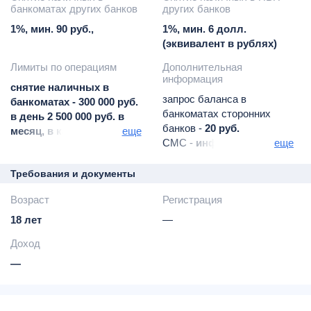
банкоматах других банков
других банков
1%, мин. 90 руб.,
1%, мин. 6 долл.
(эквивалент в рублях)
Лимиты по операциям
Дополнительная
информация
снятие наличных в
запрос баланса в
банкоматах - 300 000 руб.
банкоматах сторонних
в день 2 500 000 руб. в
банков -
20 руб.
месяц, в кассах - 300 000
еще
СМС -
информирование -
еще
руб. в день, 2 500 000
бесплатно
руб. в месяц; комиссия
Требования и документы
за изменение лимитов по
заявлению клиента - 200
Возраст
Регистрация
руб.:
18 лет
—
Доход
—