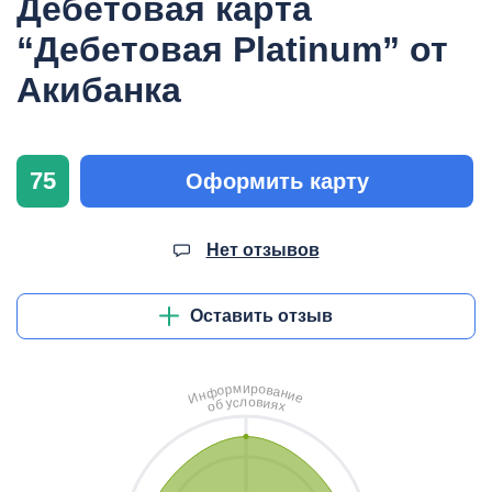
Дебетовая карта
“Дебетовая Platinum” от
Акибанка
75
Оформить карту
Нет отзывов
Оставить отзыв
и
м
р
о
р
в
о
а
ф
н
н
и
И
е
л
о
с
в
у
и
б
я
о
х