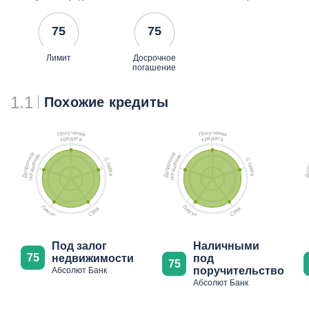
75
75
Лимит
Досрочное
погашение
1.1
Похожие кредиты
ч
ч
у
у
е
е
л
л
н
н
о
о
и
и
П
П
я
я
д
д
е
и
е
и
р
т
р
т
к
а
к
а
е
е
е
е
о
о
и
и
н
н
С
С
н
н
ч
ч
т
т
е
е
о
о
а
а
ш
ш
р
р
в
в
с
с
а
а
к
к
о
о
г
г
а
а
о
о
Д
Д
п
п
Л
Л
к
к
и
и
о
о
м
м
р
р
С
С
и
и
т
т
Под залог
Наличными
75
недвижимости
под
75
поручительство
Абсолют Банк
Абсолют Банк