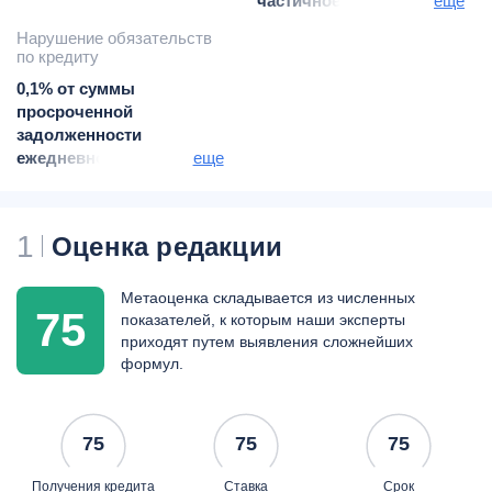
частичное
еще
моратория нет
Нарушение обязательств
платного периода нет
по кредиту
0,1% от суммы
просроченной
задолженности
ежедневно/0,06% при
еще
залоге недвижимого
имущества
1
Оценка редакции
Метаоценка складывается из численных
75
показателей, к которым наши эксперты
приходят путем выявления сложнейших
формул.
75
75
75
Получения кредита
Ставка
Срок