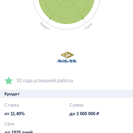
Л
к
и
о
м
р
и
С
т
32 года успешной работы
Кредит
Ставка
Сумма
от 11.40%
до 3 000 000 ₽
Срок
до 1825 дней