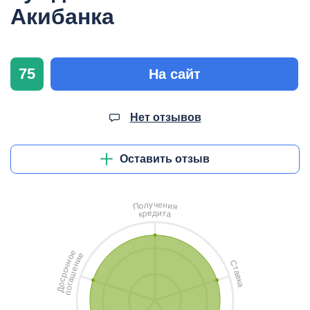
Акибанка
75
На сайт
Нет отзывов
Оставить отзыв
ч
у
е
л
н
о
и
П
я
д
и
е
т
р
а
к
е
е
о
и
н
С
н
ч
т
е
о
а
ш
р
в
с
а
к
о
а
г
о
Д
п