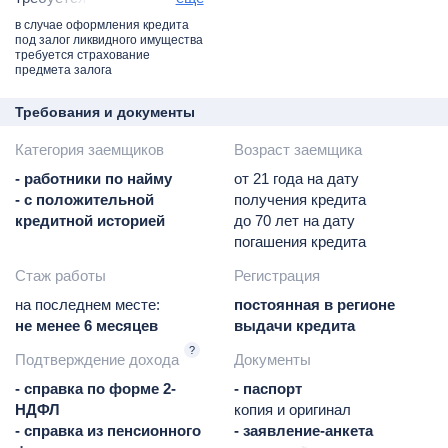
обязательно
имущества
в случае оформления кредита
- личное
под залог ликвидного имущества
требуется страхование
базовая ставка
предмета залога
Требования и документы
Категория заемщиков
Возраст заемщика
- работники по найму
от 21 года на дату
- с положительной
получения кредита
кредитной историей
до 70 лет на дату
погашения кредита
Стаж работы
Регистрация
на последнем месте:
постоянная в регионе
не менее 6 месяцев
выдачи кредита
?
Подтверждение дохода
Документы
- справка по форме 2-
- паспорт
НДФЛ
копия и оригинал
- справка из пенсионного
- заявление-анкета