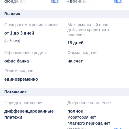
фонда или иного органа,
еще
- военный билет или
еще
начисляющего пенсию
документ,
подтверждающий
Выдача
отсрочку от армии
Срок рассмотрения заявки
Максимальный срок
копия и оригинал
действия кредитного
от 1 до 3 дней
решения
(рабочих)
15 дней
Оформление кредита
Форма выдачи
офис банка
на счет
Режим выдачи
единовременно
Погашение
Порядок погашения
Досрочное погашение
дифференцированные
полное
платежи
моратория нет
платного периода нет