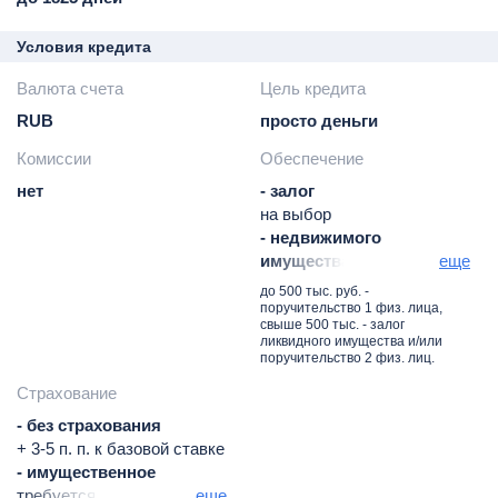
Условия кредита
Валюта счета
Цель кредита
RUB
просто деньги
Комиссии
Обеспечение
нет
- залог
на выбор
- недвижимого
имущества, обязательно
еще
- поручительство и
до 500 тыс. руб. -
гарантии, как
поручительство 1 физ. лица,
свыше 500 тыс. - залог
альтернатива
ликвидного имущества и/или
на выбор
поручительство 2 физ. лиц.
- физических лиц, как
Страхование
альтернатива
залогу (поручительство не
- без страхования
требуется при
+ 3-5 п. п. к базовой ставке
достаточном залоге)
- имущественное
- движимого имущества,
требуется при залоге
еще