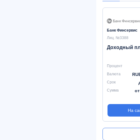
Банк Финсервис
Лиц. №3388
Доходный п
Процент
Валюта
RUB
Срок
Сумма
от
На са