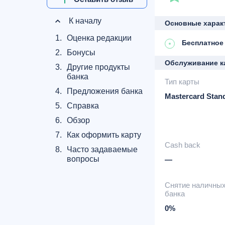
К началу
Основные харак
1.
Оценка редакции
Бесплатное
2.
Бонусы
Обслуживание к
3.
Другие продукты
банка
Тип карты
4.
Предложения банка
Mastercard Stan
5.
Справка
6.
Обзор
7.
Как оформить карту
Cash back
8.
Часто задаваемые
вопросы
—
Снятие наличны
банка
0%