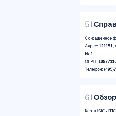
5
Справ
Сокращенное ф
Адрес:
121151, 
№ 1
ОГРН:
1087711
Телефон:
(495)
6
Обзо
Карта ISIC / IT