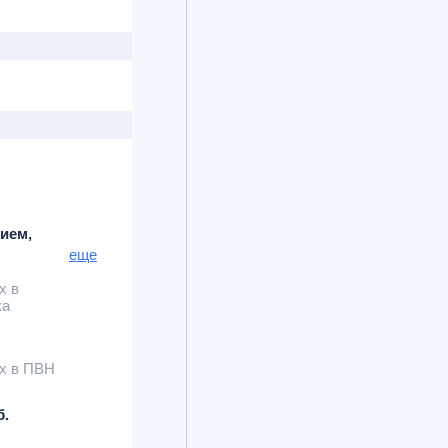
ием,
и
еще
х в
ка
х в ПВН
б.