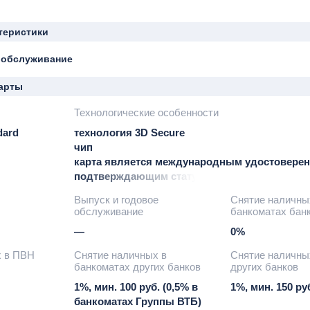
теристики
 обслуживание
арты
Технологические особенности
dard
технология 3D Secure
чип
карта является международным удостоверен
подтверждающим статус учащегося (ISIC) ил
преподавателя (ITIC) во всем мире
Выпуск и годовое
Снятие наличны
возможность привязки к Google Pay
обслуживание
банкоматах бан
—
0%
х в ПВН
Снятие наличных в
Снятие наличны
банкоматах других банков
других банков
1%, мин. 100 руб. (0,5% в
1%, мин. 150 ру
банкоматах Группы ВТБ)