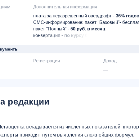
ациям
Дополнительная информация
плата за неразрешенный овердрафт -
36% годо
СМС-информирование: пакет "Базовый"- беспла
пакет "Полный" -
50 руб. в месяц
конвертация -
по курсу банка
комиссия -
3%
окументы
Регистрация
Доход
—
—
а редакции
етаоценка складывается из численных показателей, к кот
ксперты приходят путем выявления сложнейших формул.