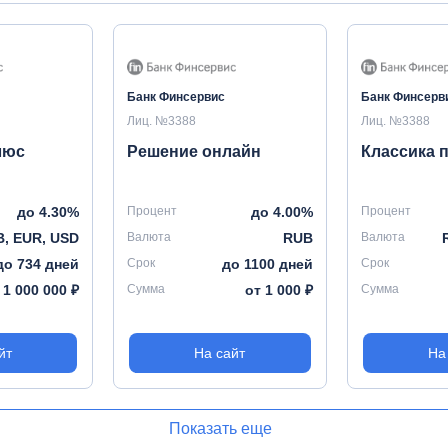
Банк Финсервис
Банк Финсерв
Лиц. №3388
Лиц. №3388
люс
Решение онлайн
Классика 
до 4.30%
Процент
до 4.00%
Процент
, EUR, USD
Валюта
RUB
Валюта
до 734 дней
Срок
до 1100 дней
Срок
 1 000 000 ₽
Сумма
от 1 000 ₽
Сумма
йт
На сайт
На
Показать еще