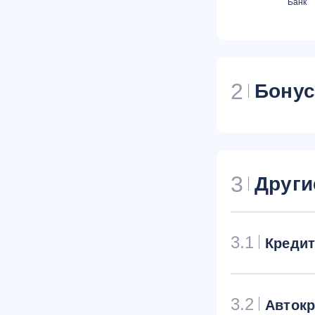
Банк
2
Бону
3
Други
3.1
Креди
3.2
Авток