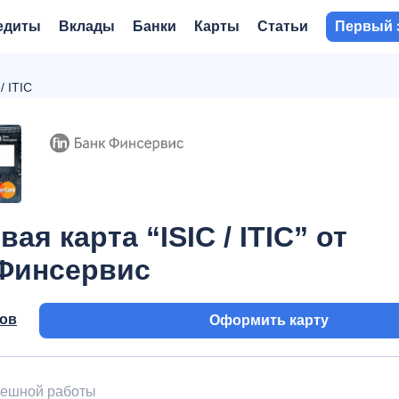
едиты
Вклады
Банки
Карты
Статьи
Первый 
/ ITIC
ая карта “ISIC / ITIC” от
Финсервис
вов
Оформить карту
пешной работы