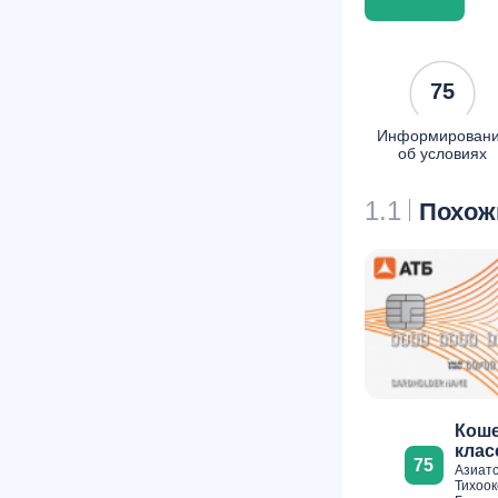
75
Информирован
об условиях
1.1
Похож
Коше
клас
75
Азиатс
Тихоок