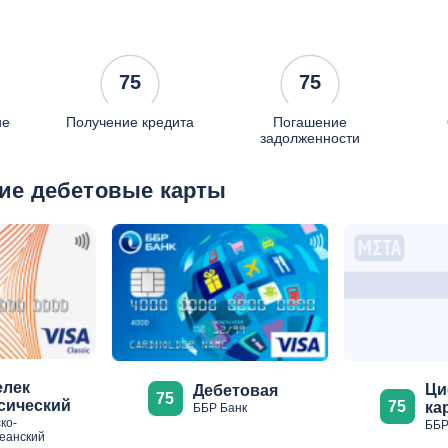
75
75
ие
Получение кредита
Погашение
задолженности
ие дебетовые карты
лек
Ци
Дебетовая
75
сический
75
ка
ББР Банк
ко-
ББР
еанский