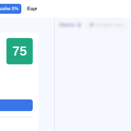
займ 0%
Еще
Лента
Настроить ленту
75