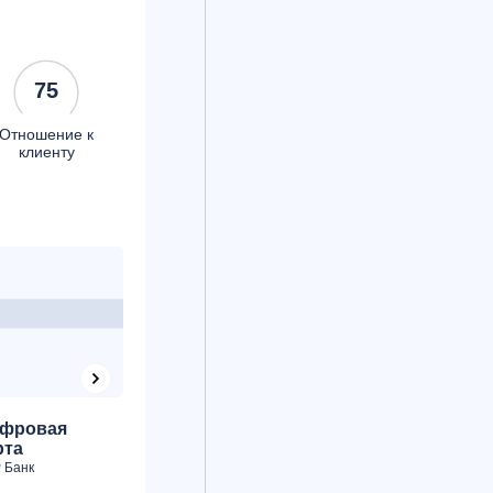
75
Отношение к
клиенту
Карта
фровая
75
75
Momentum
рта
Б
Сбербанк
 Банк