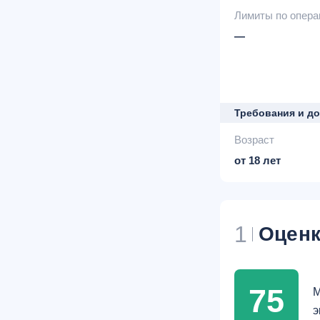
Лимиты по опер
—
Требования и д
Возраст
от 18 лет
1
Оценк
75
М
э