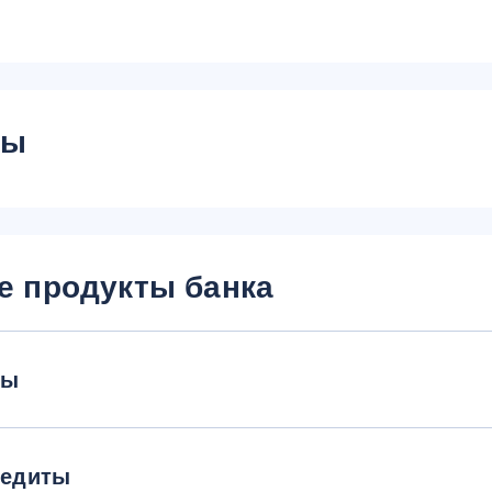
сы
е продукты банка
ты
редиты