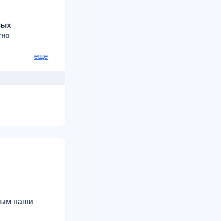
вых
тно
еще
орым наши