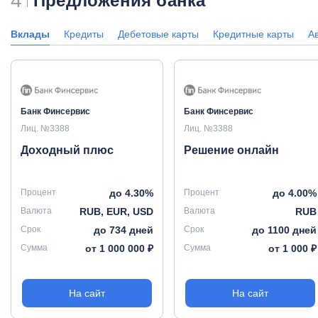
4
Предложения банка
Вклады
Кредиты
Дебетовые карты
Кредитные карты
А
Банк Финсервис
Банк Финсервис
Лиц. №3388
Лиц. №3388
Доходный плюс
Решение онлайн
Процент
до 4.30%
Процент
до 4.00%
Валюта
RUB, EUR, USD
Валюта
RUB
Срок
до 734 дней
Срок
до 1100 дней
Сумма
от 1 000 000 ₽
Сумма
от 1 000 ₽
На сайт
На сайт