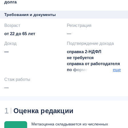
долга
Требования и документы
Возраст
Регистрация
от 22 до 65 лет
—
Доход
Подтверждение дохода
—
справка 2-НДФЛ
не требуется
справка от работодателя
по форме банка / в
еще
свободной форме
Стаж работы
подтверждение дохода -
—
по желанию клиента
1
Оценка редакции
Метаоценка складывается из численных