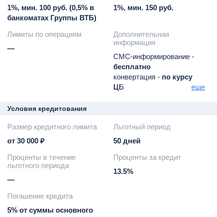
1%, мин. 100 руб. (0,5% в
1%, мин. 150 руб.
банкоматах Группы ВТБ)
Лимиты по операциям
Дополнительная
информация
—
СМС-информирование -
бесплатно
конвертация -
по курсу
ЦБ
еще
комиссия -
3% от суммы
плата за пропуск платежа
Условия кредитования
-
32% годовых
Размер кредитного лимита
Льготный период
от 30 000 ₽
50 дней
Проценты в течение
Проценты за кредит
льготного периода
13.5%
—
Погашение кредита
5% от суммы основного