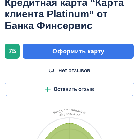
Кредитная карта “Карта
клиента Platinum” от
Банка Финсервис
75
Оформить карту
Нет отзывов
Оставить отзыв
и
м
р
о
р
в
о
а
ф
н
н
и
И
е
л
о
с
в
у
и
б
я
о
х