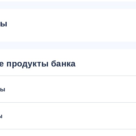
сы
е продукты банка
ты
ы