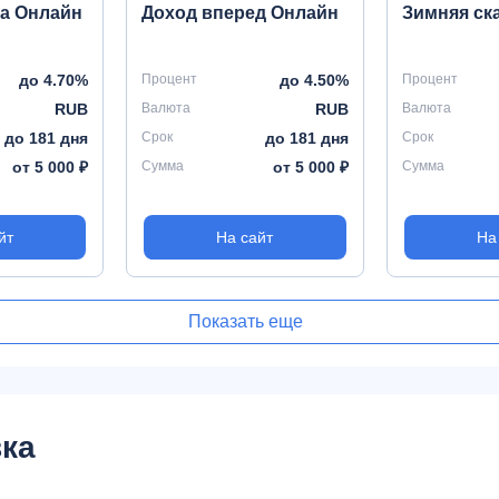
ка Онлайн
Доход вперед Онлайн
Зимняя ск
до 4.70%
Процент
до 4.50%
Процент
RUB
Валюта
RUB
Валюта
до 181 дня
Срок
до 181 дня
Срок
от 5 000 ₽
Сумма
от 5 000 ₽
Сумма
йт
На сайт
На
Показать еще
ка