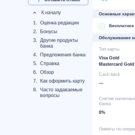
К началу
Основные харак
1.
Оценка редакции
Бесплатное
2.
Бонусы
Обслуживание к
3.
Другие продукты
банка
Тип карты
4.
Предложения банка
Visa Gold
5.
Справка
Mastercard Gold
6.
Обзор
Cash back
7.
Как оформить карту
—
8.
Часто задаваемые
вопросы
Снятие наличны
банка
0%
Лимиты по опер