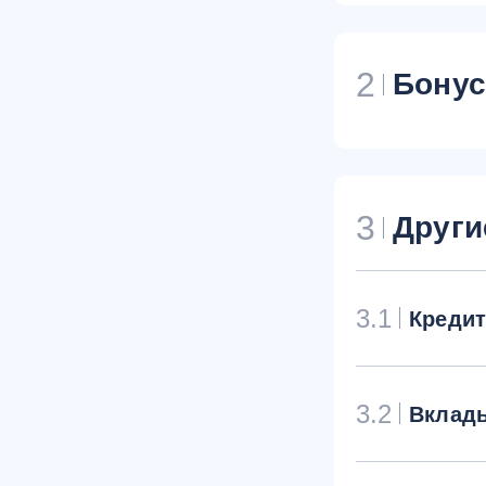
2
Бону
3
Други
3.1
Креди
3.2
Вклад