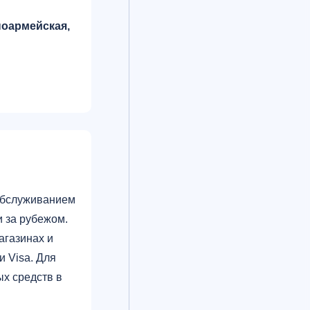
сноармейская,
 обслуживанием
 за рубежом.
агазинах и
 Visa. Для
х средств в