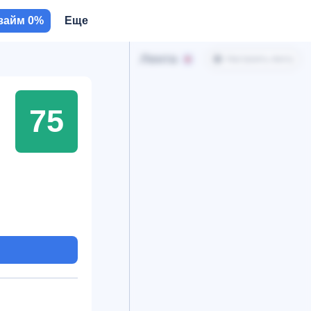
займ 0%
Еще
Лента
Настроить ленту
75