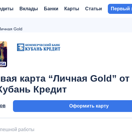
едиты
Вклады
Банки
Карты
Статьи
Первый 
Личная Gold
вая карта “Личная Gold” от
Кубань Кредит
вов
Оформить карту
успешной работы