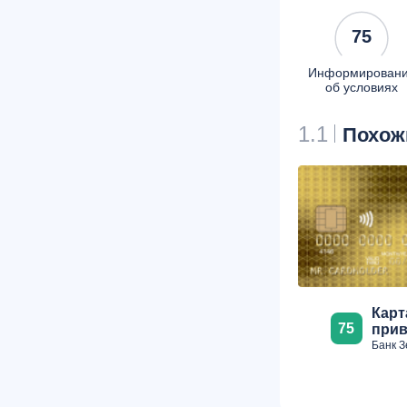
75
Информирован
об условиях
1.1
Похож
Карт
75
прив
Банк З