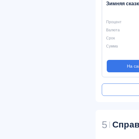
Зимняя сказ
Процент
Валюта
Срок
Сумма
На са
5
Справ