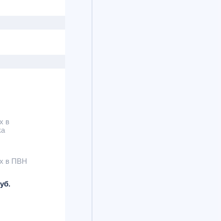
х в
ка
х в ПВН
уб.