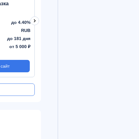
азка
Доход вперед
Детский
до 4.40%
Процент
до 4.25%
Процент
RUB
Валюта
RUB
Валюта
до 181 дня
Срок
до 181 дня
Срок
от 5 000 ₽
Сумма
от 5 000 ₽
Сумма
 сайт
На сайт