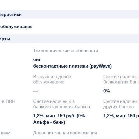
теристики
 обслуживание
арты
Технологические особенности
чип
бесконтактные платежи (payWave)
Выпуск и годовое
Снятие наличны
обслуживание
банкоматах бан
—
0%
х в ПВН
Снятие наличных в
Снятие наличны
банкоматах других банков
других банков
1,2%, мин. 150 руб. (0% -
1,2%, мин. 150 р
Альфа - банк)
ациям
Дополнительная информация