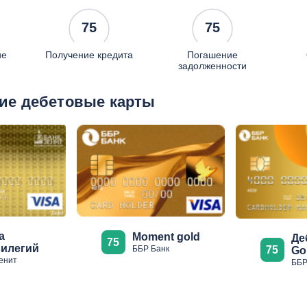
75
75
ие
Получение кредита
Погашение
задолженности
ие дебетовые карты
а
Moment gold
Де
75
илегий
ББР Банк
75
Go
енит
ББР