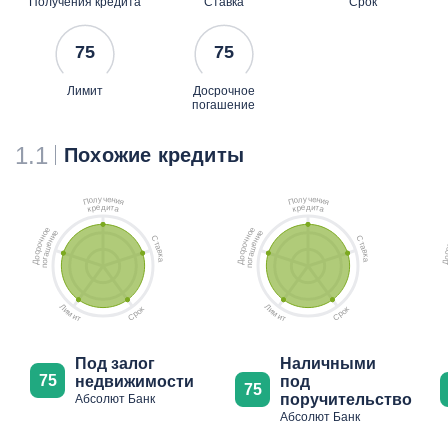
Получения кредита
Ставка
Срок
75
75
Лимит
Досрочное
погашение
1.1
Похожие кредиты
ч
ч
у
у
е
е
л
л
н
н
о
о
и
и
П
П
я
я
д
д
е
и
е
и
р
т
р
т
к
а
к
а
е
е
е
е
о
о
и
и
н
н
С
С
н
н
ч
ч
т
т
е
е
о
о
а
а
ш
ш
р
р
в
в
с
с
а
а
к
к
о
о
г
г
а
а
о
о
Д
Д
п
п
Л
Л
к
к
и
и
о
о
м
м
р
р
С
С
и
и
т
т
Под залог
Наличными
75
недвижимости
под
75
поручительство
Абсолют Банк
Абсолют Банк