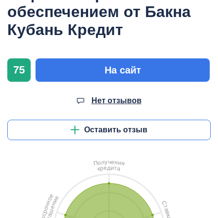
обеспечением от Бакна
Кубань Кредит
75
На сайт
Нет отзывов
Оставить отзыв
ч
у
е
л
н
о
и
П
я
д
и
е
т
р
а
к
е
е
о
и
н
С
н
ч
т
е
о
а
ш
р
в
с
а
к
о
г