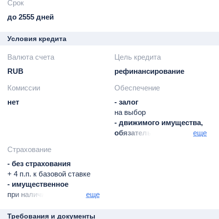
Срок
до 2555 дней
Условия кредита
Валюта счета
Цель кредита
RUB
рефинансирование
Комиссии
Обеспечение
нет
- залог
на выбор
- движимого имущества,
обязательно
еще
- автотранспорта,
Страхование
обязательно
- без страхования
+ 4 п.п. к базовой ставке
- имущественное
при наличии залога;
еще
КАСКО оформляется по
решению банка
Требования и документы