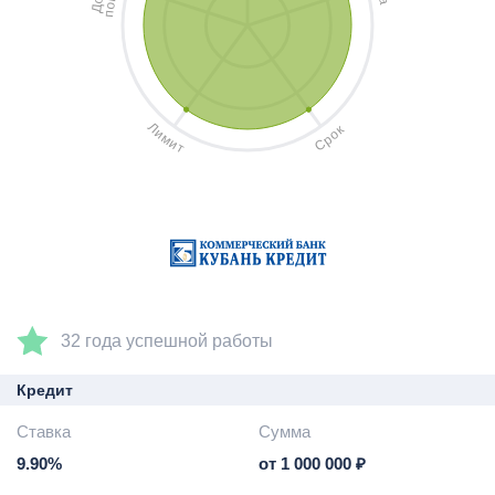
а
о
Д
п
Л
к
и
о
м
р
и
С
т
32 года успешной работы
Кредит
Ставка
Сумма
9.90%
от 1 000 000 ₽