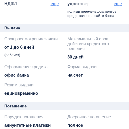
НДФЛ
еще
удостоверение
еще
- справка по форме
- заявление-анкета
полный перечень документов
банка / запрос
- трудовой договор
представлен на сайте банка
работодателю
- трудовая книжка
- справка по форме
копия
Выдача
организации-
- документы по
Срок рассмотрения заявки
Максимальный срок
работодателя
предоставляемому
действия кредитного
- справка из пенсионного
залогу
от 1 до 6 дней
решения
фонда или иного органа,
- военный билет или
(рабочих)
30 дней
начисляющего пенсию
документ,
- другие документы
подтверждающий
Оформление кредита
Форма выдачи
выписка по зарплатному/
отсрочку от армии
офис банка
на счет
пенсионному счету из
банка
Режим выдачи
- справка по форме 4-
единовременно
НДФЛ
Погашение
Порядок погашения
Досрочное погашение
аннуитетные платежи
полное