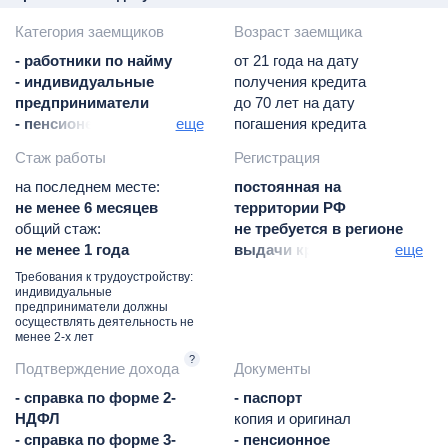
- личное
Категория заемщиков
Возраст заемщика
базовая ставка
- работники по найму
от 21 года на дату
- индивидуальные
получения кредита
предприниматели
до 70 лет на дату
- пенсионеры
еще
погашения кредита
- работники бюджетной
Стаж работы
Регистрация
сферы / госслужащие
- адвокаты / нотариусы
на последнем месте:
постоянная на
- военнослужащие
не менее 6 месяцев
территории РФ
- работники
общий стаж:
не требуется в регионе
правоохранительных
не менее 1 года
выдачи кредита
еще
органов
постоянная / временная
Требования к трудоустройству:
в регионе присутствия
индивидуальные
предприниматели должны
банка
осуществлять деятельность не
менее 2-х лет
?
Подтверждение дохода
Документы
- справка по форме 2-
- паспорт
НДФЛ
копия и оригинал
- справка по форме 3-
- пенсионное