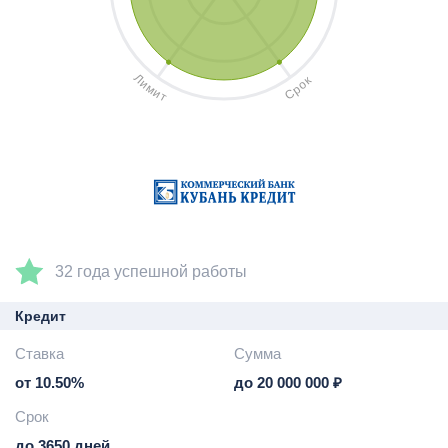
Л
к
и
о
м
р
и
С
т
32 года успешной работы
Кредит
Ставка
Сумма
от 10.50%
до 20 000 000 ₽
Срок
до 3650 дней