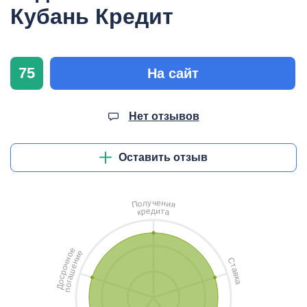
Кубань Кредит
75
На сайт
Нет отзывов
Оставить отзыв
ч
у
е
л
н
о
и
П
я
д
и
е
т
р
а
к
е
е
о
и
н
С
н
ч
т
е
о
а
ш
р
в
с
а
к
о
а
г
о
Д
п