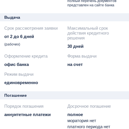
полный перечень документов
банка / запрос
предоставляемому
представлен на сайте банка
работодателю
залогу
- справка по форме
- военный билет или
Выдача
организации-
документ,
Срок рассмотрения заявки
Максимальный срок
работодателя
подтверждающий
действия кредитного
- справка из пенсионного
отсрочку от армии
от 2 до 6 дней
решения
фонда или иного органа,
(рабочих)
30 дней
начисляющего пенсию
- другие документы
Оформление кредита
Форма выдачи
выписка по зарплатному/
офис банка
на счет
пенсионному счету из
банка
Режим выдачи
- справка по форме 4-
единовременно
НДФЛ
Погашение
Порядок погашения
Досрочное погашение
аннуитетные платежи
полное
моратория нет
платного периода нет