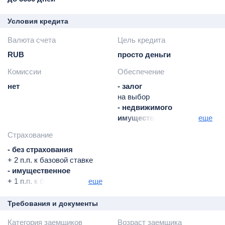
Условия кредита
Валюта счета
Цель кредита
RUB
просто деньги
Комиссии
Обеспечение
нет
- залог
на выбор
- недвижимого
имущества, обязательно
еще
квартира, дом с
Страхование
земельным участком,
- без страхования
земельный участок
+ 2 п.п. к базовой ставке
- имущественное
+ 1 п.п. к базовой ставке
еще
- личное
+ 1 п.п. к базовой ставке
Требования и документы
- имущественное и
Категория заемщиков
Возраст заемщика
личное