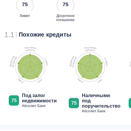
75
75
Лимит
Досрочное
погашение
1.1
Похожие кредиты
ч
ч
у
у
е
е
л
л
н
н
о
о
и
и
П
П
я
я
д
д
е
и
е
и
р
т
р
т
к
а
к
а
е
е
е
е
о
о
и
и
н
н
С
С
н
н
ч
ч
т
т
е
е
о
о
а
а
ш
ш
р
р
в
в
с
с
а
а
к
к
о
о
г
г
а
а
о
о
Д
Д
п
п
Л
Л
к
к
и
и
о
о
м
м
р
р
С
С
и
и
т
т
Под залог
Наличными
75
недвижимости
под
75
поручительство
Абсолют Банк
Абсолют Банк