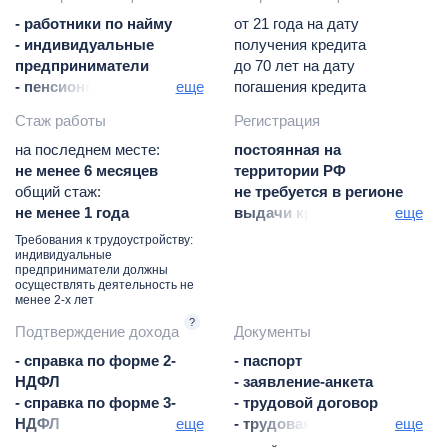
базовая ставка
- работники по найму
от 21 года на дату
- индивидуальные
получения кредита
предприниматели
до 70 лет на дату
- пенсионеры
еще
погашения кредита
- адвокаты / нотариусы
Стаж работы
Регистрация
- военнослужащие
- работники
на последнем месте:
постоянная на
правоохранительных
не менее 6 месяцев
территории РФ
органов
общий стаж:
не требуется в регионе
не менее 1 года
выдачи кредита
еще
постоянная / временная
Требования к трудоустройству:
в регионе присутствия
индивидуальные
предприниматели должны
банка
осуществлять деятельность не
менее 2-х лет
?
Подтверждение дохода
Документы
- справка по форме 2-
- паспорт
НДФЛ
- заявление-анкета
- справка по форме 3-
- трудовой договор
НДФЛ
еще
- трудовая книжка
еще
- справка по форме
- документы по