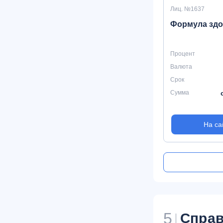
Лиц. №1637
Формула зд
Процент
Валюта
Срок
Сумма
На са
5
Справ