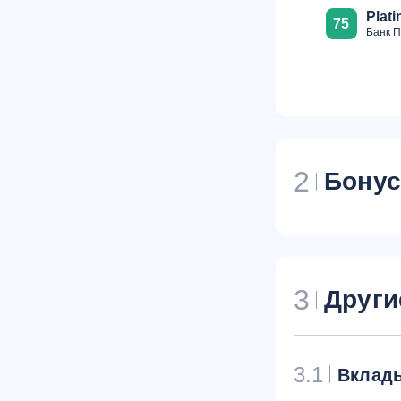
Plat
75
Банк 
2
Бону
3
Други
3.1
Вклад