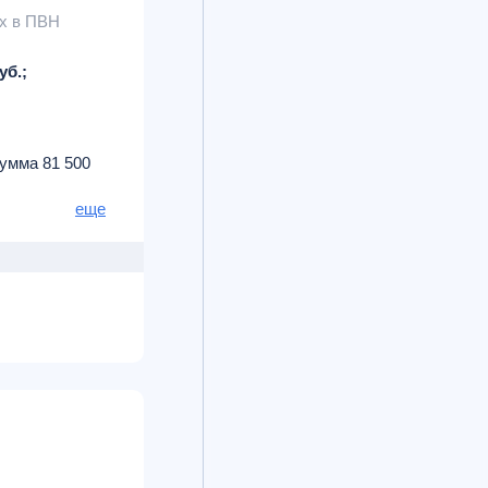
х в ПВН
уб.;
умма 81 500
ых по счету
еще
.
эквивалент)
ательным
тов на