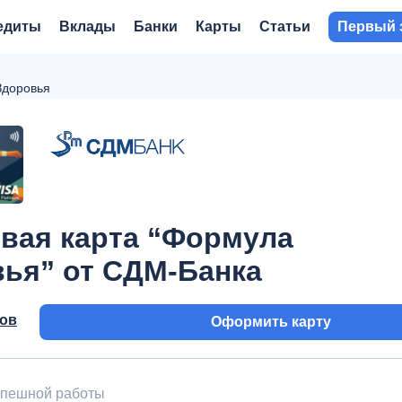
едиты
Вклады
Банки
Карты
Статьи
Первый 
Здоровья
вая карта “Формула
ья” от СДМ-Банка
вов
Оформить карту
успешной работы