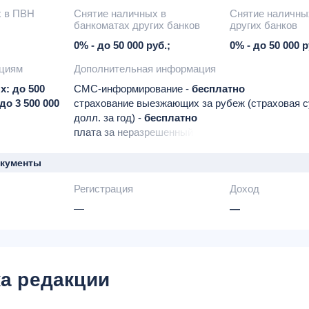
х в ПВН
Снятие наличных в
Снятие наличны
банкоматах других банков
других банков
0% - до 50 000 руб.;
0% - до 50 000 р
ациям
Дополнительная информация
х: до 500
СМС-информирование -
бесплатно
 до 3 500 000
страхование выезжающих за рубеж (страховая с
долл. за год) -
бесплатно
плата за неразрешенный овердрафт -
40% годов
в рублях
30% годовых по валютным счетам
окументы
запрос баланса в сторонних банкоматах -
15 руб
Регистрация
Доход
(эквивалент) за операцию
подключение пакета «Оптимальный» -
59 руб. (
—
—
услуги СМС-информирования является обяз
условием для начисления кэш-бэка и процен
остаток.
а редакции