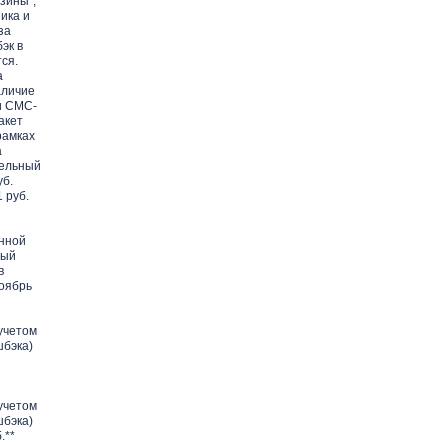
зины",
ика и
за
эк в
ся.
а
аличие
и СМС-
акет
рамках
а
тельный
уб.
 руб.
анной
ный
в
ноябрь
я
 учетом
шбэка)
 учетом
шбэка)
.**