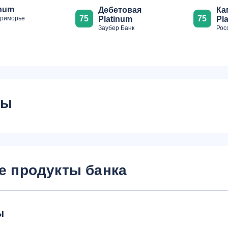
inum
Дебетовая
Ка
75
75
Приморье
Platinum
Pl
Заубер Банк
Рос
сы
е продукты банка
ы