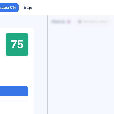
займ 0%
Еще
Лента
Настроить ленту
75