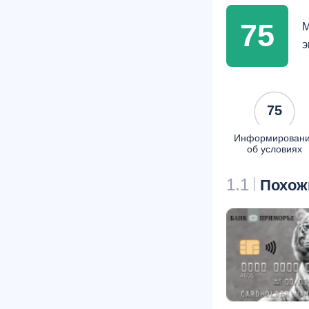
75
М
э
75
Информирован
об условиях
1.1
Похож