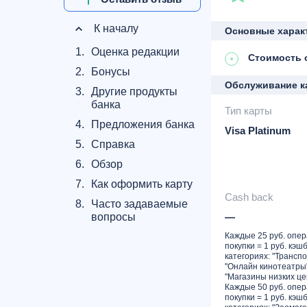
К началу
Основные харак
1.
Оценка редакции
Стоимость 
2.
Бонусы
Обслуживание к
3.
Другие продукты
банка
Тип карты
4.
Предложения банка
Visa Platinum
5.
Справка
6.
Обзор
7.
Как оформить карту
Cash back
8.
Часто задаваемые
—
вопросы
Каждые 25 руб. опе
покупки = 1 руб. кэшб
категориях: "Транспо
"Онлайн кинотеатры"
"Магазины низких це
Каждые 50 руб. опе
покупки = 1 руб. кэшб