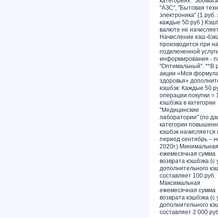
категориях: "Зоомага
"АЗС", "Бытовая техн
электроника" (1 руб. 
каждые 50 руб.) Кэшб
валюте не начисляет
Начисление кэш-бэк
производится при н
подключенной услуг
информирования - п
"Оптимальный". **В 
акции «Моя формул
здоровья» дополни
кэшбэк: Каждые 50 р
операции покупки = 1
кэшбэка в категории
"Медицинские
лаборатории" (по д
категории повышен
кэшбэк начисляется 
период сентябрь – 
2020г.) Минимальна
ежемесячная сумма
возврата кэшбэка (с
дополнительного кэ
составляет 100 руб.
Максимальная
ежемесячная сумма
возврата кэшбэка (с
дополнительного кэ
составляет 2 000 руб