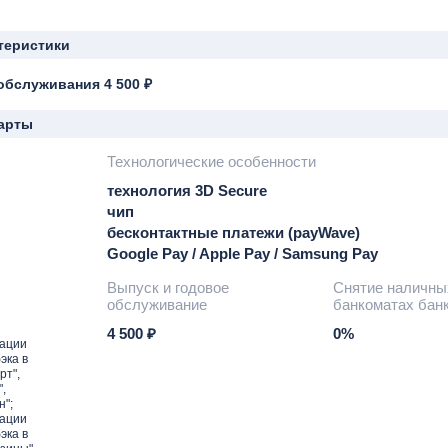
теристики
обслуживания 4 500 ₽
арты
Технологические особенности
технология 3D Secure
чип
бесконтактные платежи (payWave)
Google Pay / Apple Pay / Samsung Pay
Выпуск и годовое
Снятие наличны
обслуживание
банкоматах бан
4 500 ₽
0%
рации
эка в
рт",
,
н";
рации
эка в