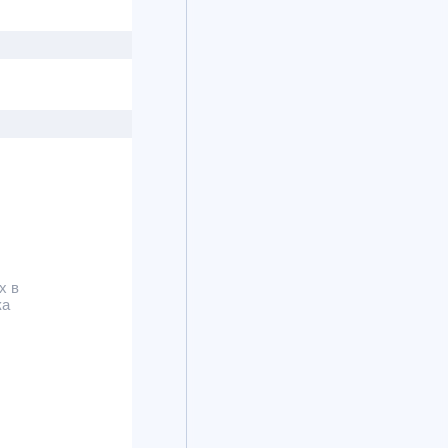
х в
ка