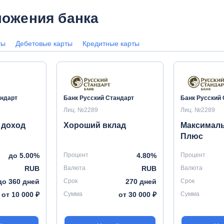
ожения банка
ты
Дебетовые карты
Кредитные карты
андарт
Банк Русский Стандарт
Банк Русский 
Лиц. №2289
Лиц. №2289
 доход
Хороший вклад
Максимал
Плюс
до 5.00%
Процент
4.80%
Процент
RUB
Валюта
RUB
Валюта
до 360 дней
Срок
270 дней
Срок
от 10 000 ₽
Сумма
от 30 000 ₽
Сумма