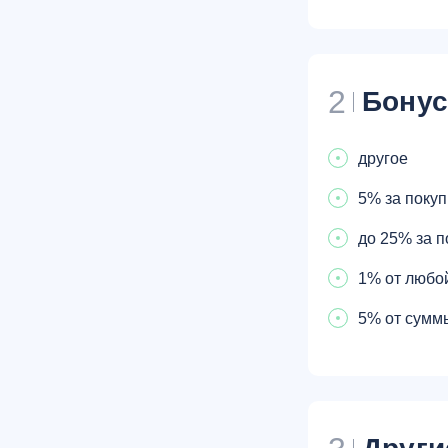
2
Бону
другое
5% за покуп
до 25% за п
1% от любой
5% от суммы