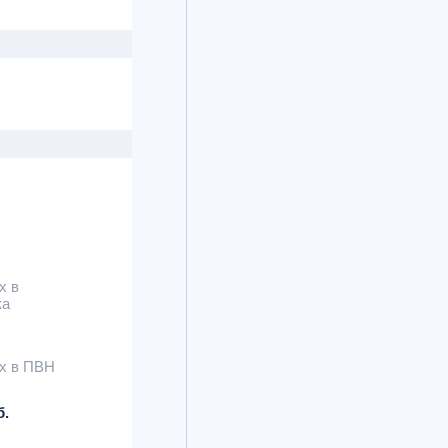
х в
ка
х в ПВН
б.