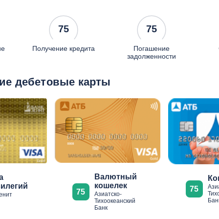
75
75
ие
Получение кредита
Погашение
задолженности
ие дебетовые карты
Валютный
а
Ко
кошелек
илегий
Ази
75
75
Тих
Азиатско-
енит
Бан
Тихоокеанский
Банк