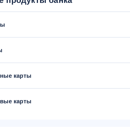
е продукты банка
ты
ы
тные карты
овые карты