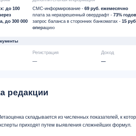
х: до 100
СМС-информирование -
69 руб. ежемесячно
через
плата за неразрешенный овердрафт -
73% годо
, до 300 000
запрос баланса в сторонних банкоматах -
15 руб
операцию
участнику программы "Клуб скидок" предоставл
до 30% в магазинах
окументы
ресторанах
Регистрация
Доход
туристических агентствах и салонах красоты
специальные предложения на портале travel.rsb.
—
—
авиабилеты
отели
а также на оформление страхового полиса со ск
бесплатная доставка в Москве
а редакции
етаоценка складывается из численных показателей, к кот
ксперты приходят путем выявления сложнейших формул.