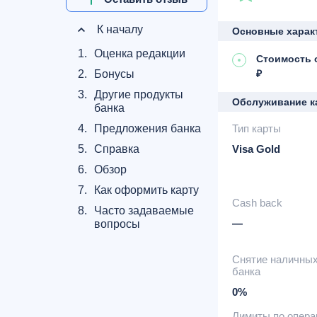
К началу
Основные харак
1.
Оценка редакции
Стоимость о
₽
2.
Бонусы
3.
Другие продукты
Обслуживание к
банка
Тип карты
4.
Предложения банка
Visa Gold
5.
Справка
6.
Обзор
7.
Как оформить карту
Cash back
8.
Часто задаваемые
—
вопросы
Снятие наличны
банка
0%
Лимиты по опер