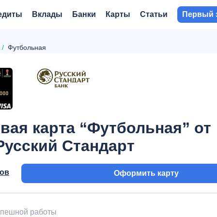
едиты
Вклады
Банки
Карты
Статьи
Первый 
Футбольная
вая карта “Футбольная” от
Русский Стандарт
вов
Оформить карту
успешной работы