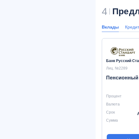
4
Предл
Вклады
Креди
Банк Русский Ст
Лиц. №2289
Пенсионный
Процент
Валюта
Срок
Сумма