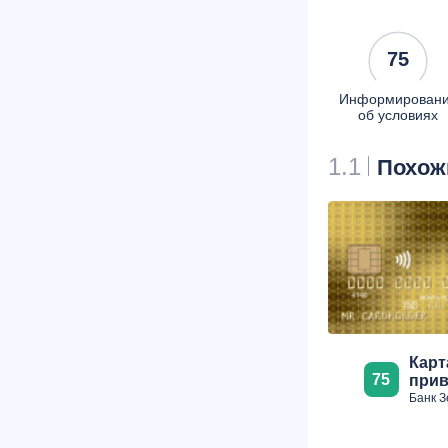
75
Информирован
об условиях
1.1
Похож
Карт
75
прив
Банк З