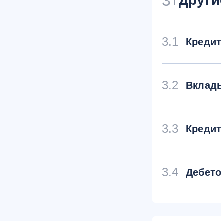
3
Други
3.1
Креди
3.2
Вклад
3.3
Креди
3.4
Дебет