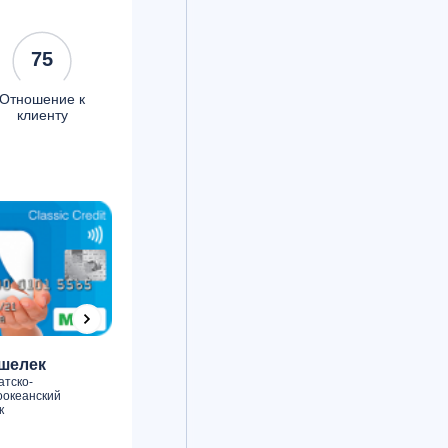
75
Отношение к
клиенту
шелек
Оптимум
75
атско-
75
Банк Кубань
оокеанский
Б
Кредит
к