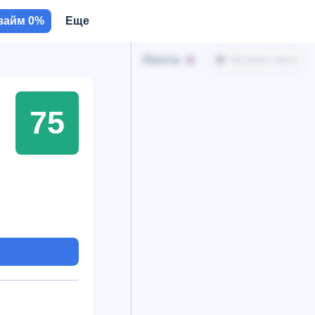
займ 0%
Еще
Лента
Настроить ленту
75