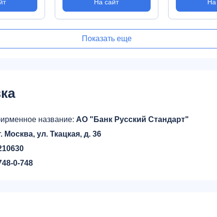
йт
На сайт
На
Показать еще
ка
ирменное название:
АО "Банк Русский Стандарт"
г. Москва, ул. Ткацкая, д. 36
210630
748-0-748
р