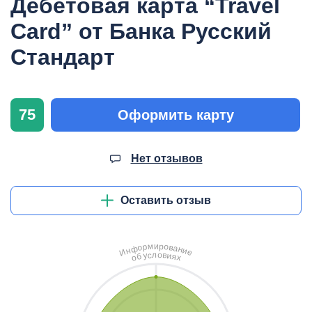
Дебетовая карта “Travel
Card” от Банка Русский
Стандарт
75
Оформить карту
Нет отзывов
Оставить отзыв
и
м
р
о
р
в
о
а
ф
н
н
и
И
е
л
о
с
в
у
и
б
я
о
х