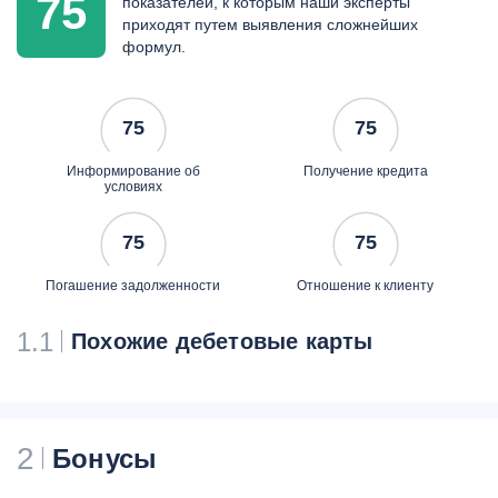
75
показателей, к которым наши эксперты
3 евро
приходят путем выявления сложнейших
скидки до 30% в магазинах
формул.
ресторанах и отелях по
всему миру по программам
American Express Selects и
75
75
«Клуб скидок»
специальные
Информирование об
Получение кредита
предложения на
условиях
авиабилеты
а также оформление
75
75
страхового полиса со
скидкой 5% на
Погашение задолженности
Отношение к клиенту
туристическом портале
travel.rsb.ru
1.1
Похожие дебетовые карты
страховые программы от
American Express
2
Бонусы