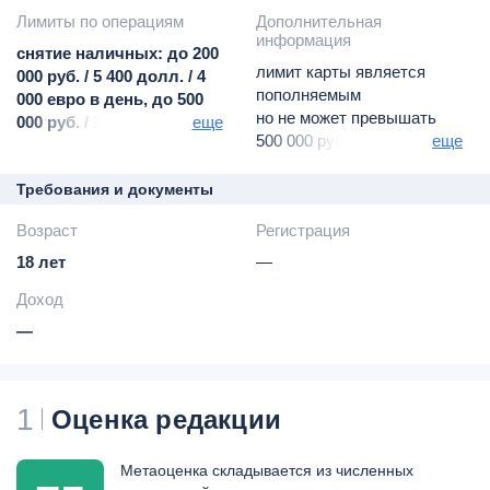
Лимиты по операциям
Дополнительная
информация
снятие наличных: до 200
лимит карты является
000 руб. / 5 400 долл. / 4
пополняемым
000 евро в день, до 500
но не может превышать
000 руб. / 13 500 долл. /
еще
500 000 руб. (эквивалент)
еще
10 200 евро в месяц
пополнение в сети POS-
терминалов и банкоматов
Требования и документы
банка
Возраст
Регистрация
на сайте www.rs-express.ru
через системы
18 лет
—
Мобильного
Доход
Телефон- или Интернет-
банка -
бесплатно
—
конвертация -
по курсу
банка
СМС-информирование -
69
1
Оценка редакции
руб. / 1 долл. / 1 евро
ежемесячно
активация дублирующей
Метаоценка складывается из численных
карты -
200 руб. / 3 долл. /