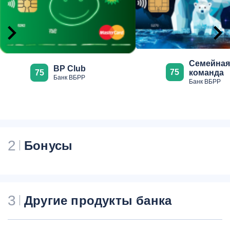
туристических агентствах
и салонах красоты по
программе "Клуб скидок"
специальные
предложения на портале
travel.rsb.ru на авиабилеты
Семейная
BP Club
отели
75
75
команда
Банк ВБРР
а также на оформление
Банк ВБРР
страхового полиса со
скидкой до 5%
2
Бонусы
3
Другие продукты банка