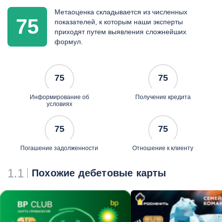
переводом от другого
Метаоценка складывается из численных
оператора электронных
75
показателей, к которым наши эксперты
денежных средств после
приходят путем выявления сложнейших
идентификации
формул.
снятие наличных
возможно после
идентификации клиента в
75
75
офисе банка и получения
ПИН-кода
Информирование об
Получение кредита
в случае утери или кражи
условиях
карты
она не восстанавливается
75
75
и не перевыпускается
денежные средства
Погашение задолженности
Отношение к клиенту
клиенту не возвращаются
СМС-информирование -
50
1.1
Похожие дебетовые карты
руб. ежемесячно
конвертация -
по курсу
банка
скидки до 20% в магазинах
ресторанах