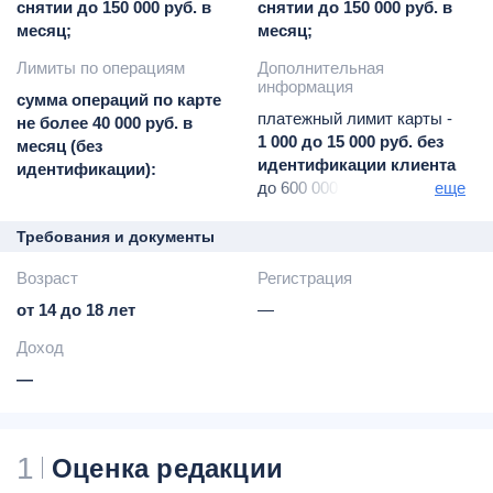
снятии до 150 000 руб. в
снятии до 150 000 руб. в
месяц;
месяц;
Лимиты по операциям
Дополнительная
информация
сумма операций по карте
платежный лимит карты -
не более 40 000 руб. в
1 000 до 15 000 руб. без
месяц (без
идентификации клиента
идентификации):
до 600 000 руб. после
еще
идентификации в офисе
банка
Требования и документы
количество раз
Возраст
Регистрация
пополнения карты -
не
ограничено
от 14 до 18 лет
—
пополнение в платежных
Доход
терминалах
банкоматах и
—
операционных кассах
банка -
бесплатно
возможно пополнение с
1
Оценка редакции
помощью перевода с
карты на карту или