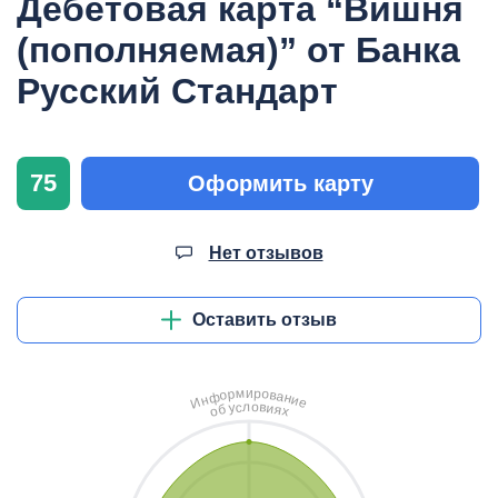
Дебетовая карта “Вишня
(пополняемая)” от Банка
Русский Стандарт
75
Оформить карту
Нет отзывов
Оставить отзыв
и
м
р
о
р
в
о
а
ф
н
н
и
И
е
л
о
с
в
у
и
б
я
о
х