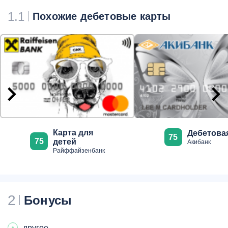
1.1
Похожие дебетовые карты
Карта для
Дебетова
75
75
детей
Акибанк
Райффайзенбанк
2
Бонусы
другое