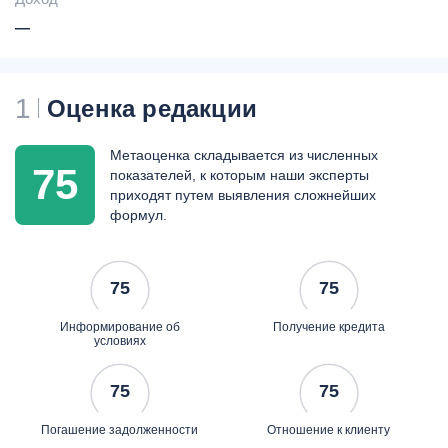
овердрафт -
54,75%
годовых
—
СМС-информирование -
30
руб. в месяц
1
Оценка редакции
Метаоценка складывается из численных
75
показателей, к которым наши эксперты
приходят путем выявления сложнейших
формул.
75
75
Информирование об
Получение кредита
условиях
75
75
Погашение задолженности
Отношение к клиенту