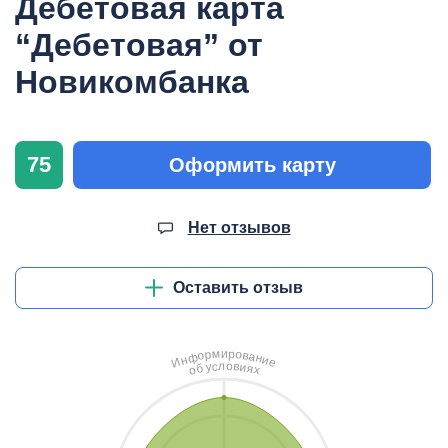
Дебетовая карта
“Дебетовая” от
Новикомбанка
75
Оформить карту
Нет отзывов
Оставить отзыв
и
м
р
о
р
в
о
а
ф
н
н
и
И
е
л
о
с
в
у
и
б
я
о
х