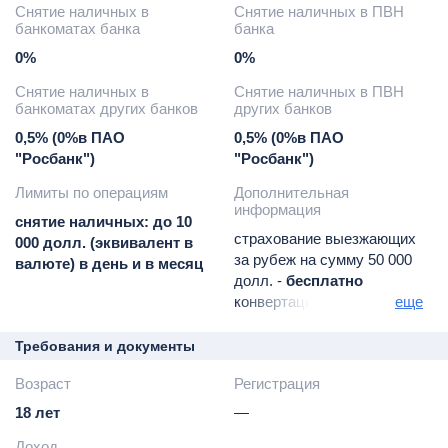
Снятие наличных в
Снятие наличных в ПВН
банкоматах банка
банка
0%
0%
Снятие наличных в
Снятие наличных в ПВН
банкоматах других банков
других банков
0,5% (0%в ПАО
0,5% (0%в ПАО
"Росбанк")
"Росбанк")
Лимиты по операциям
Дополнительная
информация
снятие наличных: до 10
страхование выезжающих
000 долл. (эквивалент в
за рубеж на сумму 50 000
валюте) в день и в месяц
долл. -
бесплатно
конвертация -
по курсу
еще
банка
запрос баланса в
Требования и документы
сторонних банкоматах -
15
Возраст
Регистрация
руб. (эквивалент в
валюте) за операцию
18 лет
—
плата за неразрешенный
Доход