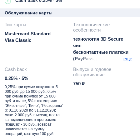
Cash back 0.25% - 5%
Обслуживание карты
Тип карты
Технологические
особенности
Mastercard Standard
технология 3D Secure
Visa Classic
чип
бесконтактные платежи
(PayPass, payWave)
еще
Google Pay для
Cash back
Выпуск и годовое
Mastercard
обслуживание
0.25% - 5%
750 ₽
0,25% при сумме покупок от 5
000 руб. до 15 000 руб.; 0,5%
при сумме покупок от 15 000
руб. и выше; 5% в категориях
"Животные", "Кино", "Рестораны"
(с 01.10.2020 по 31.12.2020);
макс. 2 000 руб. в месяц; плата
за подключение к программе
"Кэшбэк" - 30 руб., возврат
начисляется на сумму
операций, кратную 100 руб.