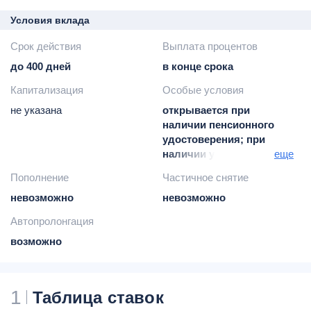
Условия вклада
Срок действия
Выплата процентов
до 400 дней
в конце срока
Капитализация
Особые условия
не указана
открывается при
наличии пенсионного
удостоверения; при
наличии удостоверения
еще
ветерана ВОВ, ветерана
Пополнение
Частичное снятие
боевых действий,
невозможно
ветерана труда и
невозможно
ветерана военной
Автопролонгация
службы; при наличии
возможно
удостоверения
участника ликвидации
последствий
катастрофы на
1
Таблица ставок
Чернобыльской АЭС;