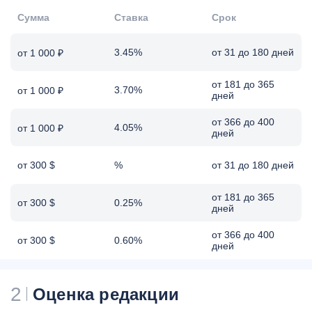
при наличии
Сумма
Ставка
удостоверения,
Срок
выданному к знаку
«Жителю блокадного
3.45%
от 31 до 180 дней
от 1 000 ₽
Ленинграда»; при
наличии удостоверения,
от 181 до 365
3.70%
от 1 000 ₽
выданному к
дней
государственной награде
Российской Федерации,
от 366 до 400
4.05%
от 1 000 ₽
дней
государственной награде
СССР, званию Героя
Российской Федерации,
от 300 $
%
от 31 до 180 дней
званию Героя Труда
Российской Федерации;
от 181 до 365
от 300 $
0.25%
при наличии
дней
удостоверения,
от 366 до 400
выданному к
от 300 $
0.60%
дней
нагрудному знаку
"Почетный донор
России"; удостоверения,
2
Оценка редакции
выданное многодетным
семьям; при наличии