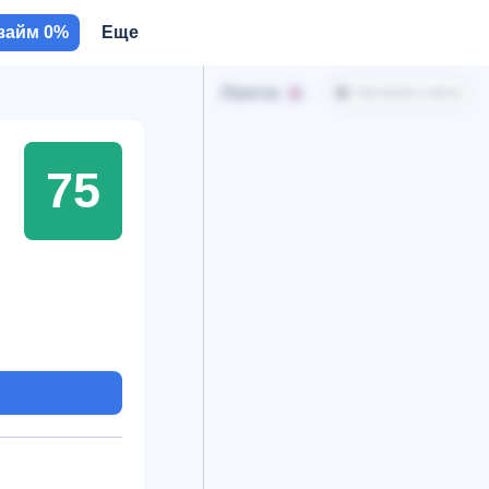
займ 0%
Еще
Лента
Настроить ленту
75