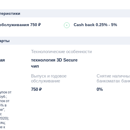
теристики
обслуживания 750 ₽
Cash back 0.25% - 5%
арты
Технологические особенности
ая
технология 3D Secure
чип
Выпуск и годовое
Снятие наличны
обслуживание
банкоматах бан
750 ₽
0%
упок от
руб.;
пок от
5% в
е",
(с
2020);
сяц;
е к