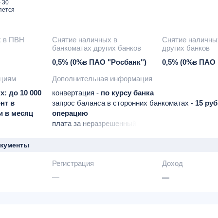
 30
яется
х в ПВН
Снятие наличных в
Снятие наличны
банкоматах других банков
других банков
0,5% (0%в ПАО "Росбанк")
0,5% (0%в ПАО 
ациям
Дополнительная информация
: до 10 000
конвертация -
по курсу банка
нт в
запрос баланса в сторонних банкоматах -
15 руб
и в месяц
операцию
плата за неразрешенный овердрафт -
54,75% го
СМС-информирование -
30 руб. в месяц
окументы
Регистрация
Доход
—
—