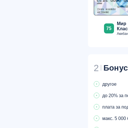
Мир
75
Клас
Акибан
2
Бону
другое
до 20% за п
плата за по
макс. 5 000