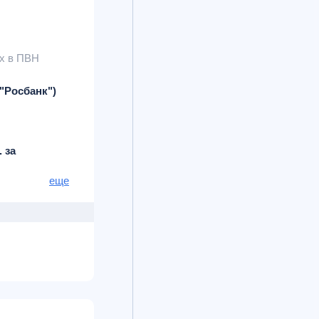
х в ПВН
"Росбанк")
. за
довых
еще