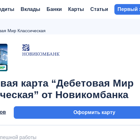
едиты
Вклады
Банки
Карты
Статьи
Первый 
вая Мир Классическая
вая карта “Дебетовая Мир
ческая” от Новикомбанка
вов
Оформить карту
успешной работы