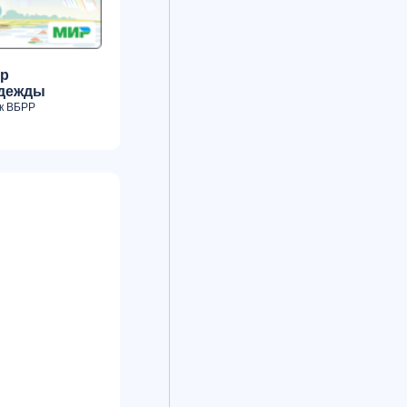
р
дежды
к ВБРР