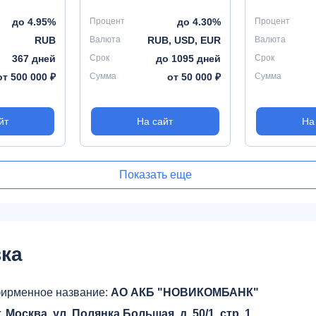
до 4.95%
Процент
до 4.30%
Процент
RUB
Валюта
RUB, USD, EUR
Валюта
367 дней
Срок
до 1095 дней
Срок
от 500 000 ₽
Сумма
от 50 000 ₽
Сумма
йт
На сайт
На
Показать еще
ка
ирменное название:
АО АКБ "НОВИКОМБАНК"
г. Москва, ул. Полянка Большая, д. 50/1, стр. 1