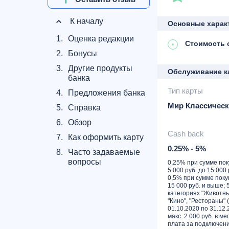
К началу
Основные харак
1.
Оценка редакции
Стоимость 
2.
Бонусы
3.
Другие продукты
Обслуживание к
банка
Тип карты
4.
Предложения банка
Мир Классическ
5.
Справка
6.
Обзор
Cash back
7.
Как оформить карту
0.25% - 5%
8.
Часто задаваемые
вопросы
0,25% при сумме пок
5 000 руб. до 15 000 
0,5% при сумме поку
15 000 руб. и выше; 
категориях "Животны
"Кино", "Рестораны" 
01.10.2020 по 31.12.
макс. 2 000 руб. в ме
плата за подключени