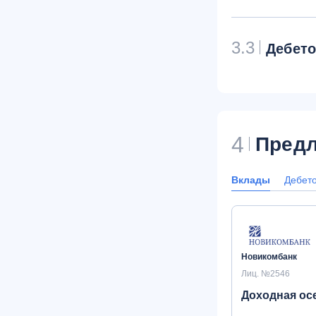
3.3
Дебет
4
Предл
Вклады
Дебет
Новикомбанк
Лиц. №2546
Доходная ос