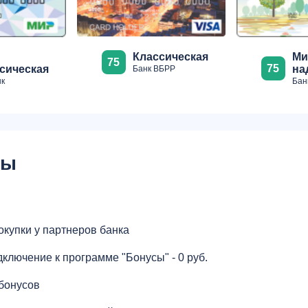
Ми
Классическая
75
75
сическая
на
Банк ВБРР
к
Бан
сы
окупки у партнеров банка
дключение к программе "Бонусы" - 0 руб.
 бонусов