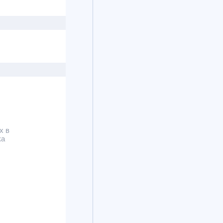
х в
ка