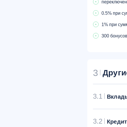
переключен
0.5% при су
1% при сумм
300 бонусов
3
Други
3.1
Вклад
3.2
Креди