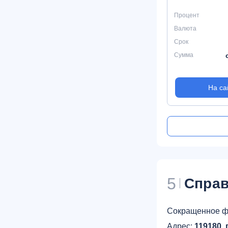
Процент
Валюта
Срок
Сумма
На са
5
Справ
Сокращенное ф
Адрес:
119180, 