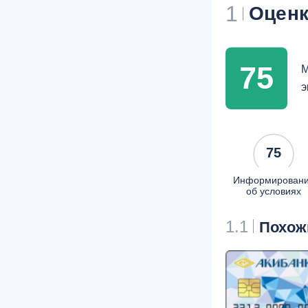
1
Оценк
75
М
э
75
Информирован
об условиях
1.1
Похож