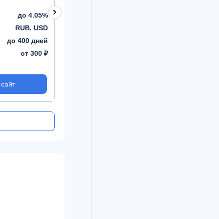
до 4.05%
Процент
до 4.05%
Процент
RUB, USD
Валюта
RUB, EUR, USD
Валюта
до 400 дней
Срок
до 1095 дней
Срок
от 300 ₽
Сумма
от 300 ₽
Сумма
 сайт
На сайт