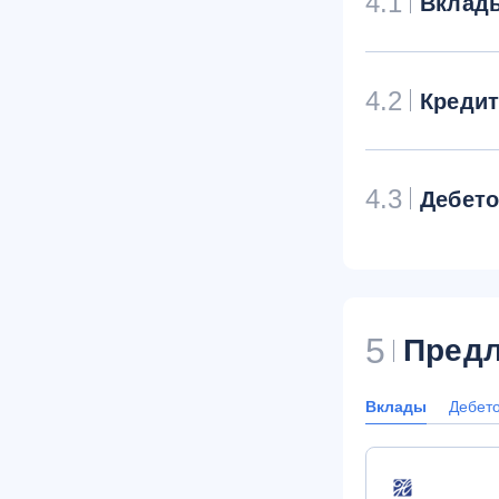
4.1
Вклад
4.2
Креди
4.3
Дебет
5
Предл
Вклады
Дебет