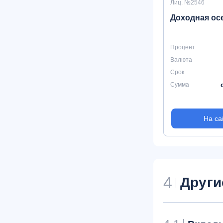
Лиц. №2546
Доходная ос
Процент
Валюта
Срок
Сумма
На са
4
Други