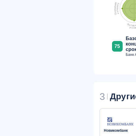
е
у
и
т
н
н
е
е
ш
и
о
л
н
к
т
к
О
В
ы
г
о
н
д
у
с
л
о
Баз
кон
75
срок
Банк 
3
Други
Новикомбанк