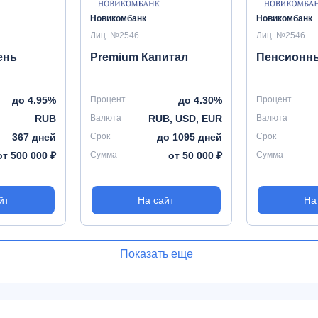
Новикомбанк
Новикомбанк
Лиц. №2546
Лиц. №2546
ень
Premium Капитал
Пенсионны
до 4.95%
Процент
до 4.30%
Процент
RUB
Валюта
RUB, USD, EUR
Валюта
367 дней
Срок
до 1095 дней
Срок
от 500 000 ₽
Сумма
от 50 000 ₽
Сумма
йт
На сайт
На
Показать еще