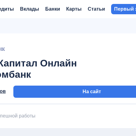
едиты
Вклады
Банки
Карты
Статьи
Первый 
Капитал Онлайн
омбанк
вов
На сайт
успешной работы