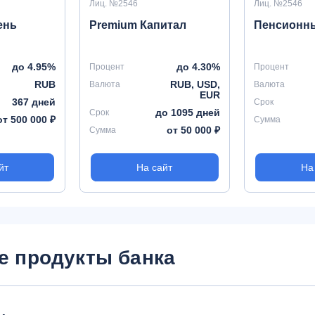
Лиц. №2546
Лиц. №2546
ень
Premium Капитал
Пенсионны
до 4.95%
до 4.30%
Процент
Процент
RUB
RUB, USD,
Валюта
Валюта
EUR
367 дней
Срок
до 1095 дней
Срок
от 500 000 ₽
Сумма
от 50 000 ₽
Сумма
йт
На сайт
На
е продукты банка