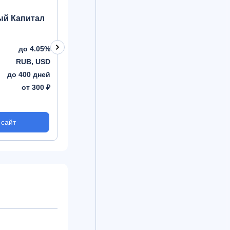
Лиц. №2546
Лиц. №254
й Капитал
Зарплатный Капитал
Капитал
до 4.05%
до 4.05%
Процент
Процент
RUB, USD
RUB, USD,
Валюта
Валюта
EUR
до 400 дней
до 1095 дней
Срок
Срок
от 300 ₽
от 300 ₽
Сумма
Сумма
 сайт
На сайт