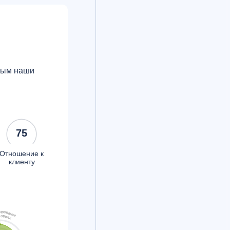
орым наши
75
Отношение к
клиенту
и
р
о
в
а
н
и
е
л
о
в
и
я
х