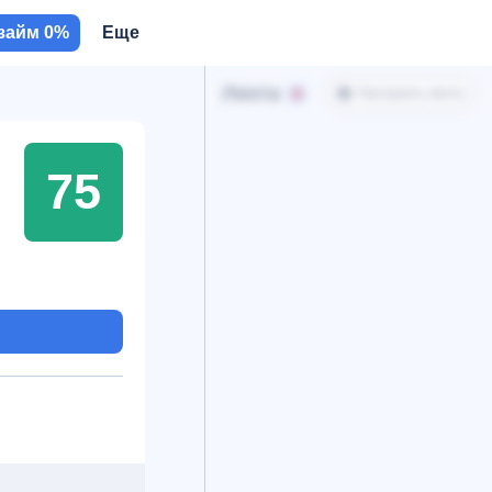
займ 0%
Еще
Лента
Настроить ленту
75