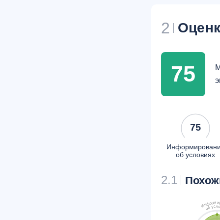
2
Оценк
75
М
э
75
Информирован
об условиях
2.1
Похож
м
и
р
о
ф
н
И
л
с
у
б
о