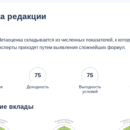
а редакции
етаоценка складывается из численных показателей, к кот
ксперты приходят путем выявления сложнейших формул.
75
75
ие
Доходность
Выгодность
условий
ие вклады
м
м
и
р
р
р
р
о
о
о
о
в
в
ф
ф
а
а
н
н
н
н
и
и
И
И
е
е
л
о
о
с
с
в
в
у
у
и
и
б
б
я
я
х
о
х
о