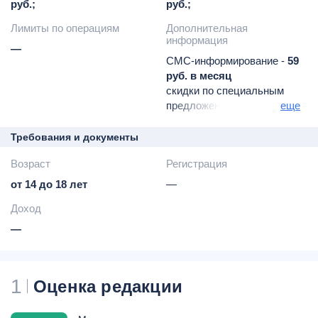
руб.;
руб.;
Лимиты по операциям
Дополнительная
информация
—
СМС-информирование -
59
руб. в месяц
скидки по специальным
предложениям партнеров
еще
в интернет-банке
30-дневный доступ к
Требования и документы
премиальному аккаунту в
Возраст
Регистрация
игре
возможность оформить
от 14 до 18 лет
—
финансовую подписку
Доход
Tinkoff Pro (199 руб. в
месяц
—
начиная со 2-го)
Tinkoff Premium (1990 руб.
в месяц
1
Оценка редакции
бесплатно при
выполнении ряда условий)
-
подробные условия