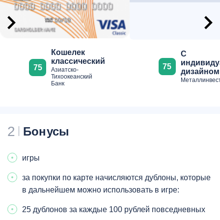
Кошелек
С
классический
индивид
75
75
Азиатско-
дизайном
Тихоокеанский
Металлинвес
Банк
2
Бонусы
игры
за покупки по карте начисляются дублоны, которые
в дальнейшем можно использовать в игре:
25 дублонов за каждые 100 рублей повседневных