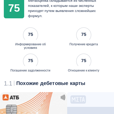
Метаоценка складывается из численных
размещены на сайте
75
показателей, к которым наши эксперты
банка
приходят путем выявления сложнейших
доставка карты
формул.
представителем или
почтой по всей России
бесплатное обслуживание
75
75
для держателей карт в
возрасте от 14 до 18 лет
Информирование об
Получение кредита
условиях
75
75
Погашение задолженности
Отношение к клиенту
1.1
Похожие дебетовые карты