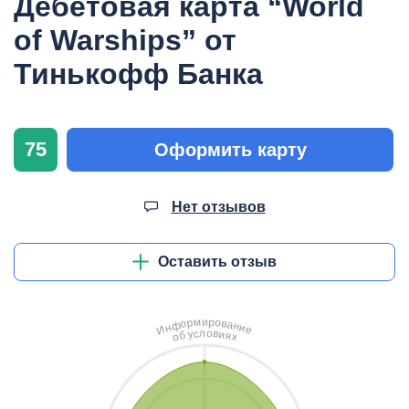
Дебетовая карта “World
of Warships” от
Тинькофф Банка
75
Оформить карту
Нет отзывов
Оставить отзыв
и
м
р
о
р
в
о
а
ф
н
н
и
И
е
л
о
с
в
у
и
б
я
о
х