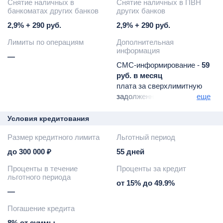
Снятие наличных в
Снятие наличных в ПВН
банкоматах других банков
других банков
2,9% + 290 руб.
2,9% + 290 руб.
Лимиты по операциям
Дополнительная
информация
—
СМС-информирование -
59
руб. в месяц
плата за сверхлимитную
задолженность -
390 руб.
еще
неустойка за пропуск
минимального платежа -
Условия кредитования
19% годовых
Размер кредитного лимита
Льготный период
штраф за пропуск
минимального платежа -
до 300 000 ₽
55 дней
590 руб.
Проценты в течение
Проценты за кредит
возможность оформить
льготного периода
финансовую подписку
от 15% до 49.9%
Tinkoff Pro (199 руб. в
—
месяц
Погашение кредита
начиная со 2-го)
Tinkoff Premium (1990 руб.
8% от суммы