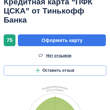
Кредитная карта “ПФК
ЦСКА” от Тинькофф
Банка
75
Оформить карту
Нет отзывов
Оставить отзыв
и
м
р
о
р
в
о
а
ф
н
н
и
И
е
л
о
с
в
у
и
б
я
о
х