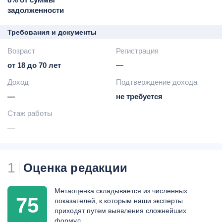
в месяц
задолженности
бесплатно при
выполнении ряда условий)
Требования и документы
-
подробные условия
Возраст
размещены на сайте
Регистрация
банка
от 18 до 70 лет
—
доставка карты
Доход
представителем по всей
Подтверждение дохода
России
—
не требуется
Стаж работы
—
1
Оценка редакции
Метаоценка складывается из численных
75
показателей, к которым наши эксперты
приходят путем выявления сложнейших
формул.