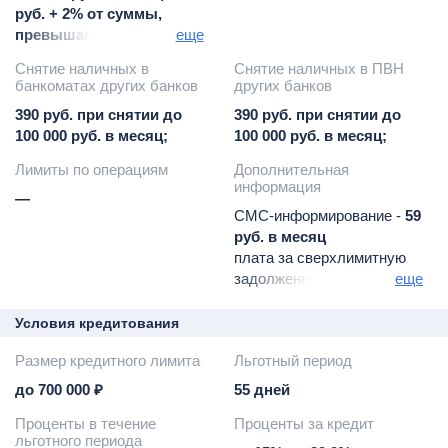
руб. + 2% от суммы,
превышающей 100 000
еще
руб. при снятии свыше
Снятие наличных в
Снятие наличных в ПВН
100 000 руб. в месяц
банкоматах других банков
других банков
390 руб. при снятии до
390 руб. при снятии до
100 000 руб. в месяц;
100 000 руб. в месяц;
Лимиты по операциям
Дополнительная
информация
—
СМС-информирование -
59
руб. в месяц
плата за сверхлимитную
задолженность -
390 руб.
еще
штраф за пропуск
минимального платежа -
Условия кредитования
590 руб. (не применяется
Размер кредитного лимита
Льготный период
при сумме
задолженности меньше
до 700 000 ₽
55 дней
или равной 150 руб.)
Проценты в течение
Проценты за кредит
неустойка при неоплате
льготного периода
минимального платежа -