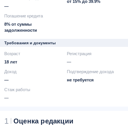
от 15% до 39.9%
19% годовых
—
подключение программы
Погашение кредита
страховой защиты -
0,89%
от задолженности
8% от суммы
возможность оформить
задолженности
финансовую подписку
Tinkoff Pro (199 руб. в
Требования и документы
месяц
Возраст
начиная со 2-го)
Регистрация
Tinkoff Premium (1990 руб.
18 лет
—
в месяц
Доход
бесплатно при
Подтверждение дохода
выполнении ряда условий)
—
не требуется
-
подробные условия
Стаж работы
размещены на сайте
банка
—
доставка карты
представителем по всей
России
1
Оценка редакции