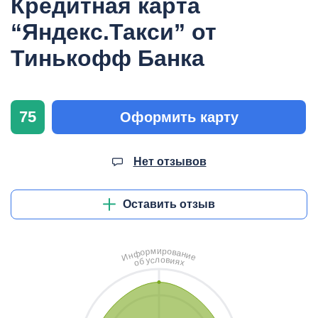
Кредитная карта
“Яндекс.Такси” от
Тинькофф Банка
75
Оформить карту
Нет отзывов
Оставить отзыв
и
м
р
о
р
в
о
а
ф
н
н
и
И
е
л
о
с
в
у
и
б
я
о
х