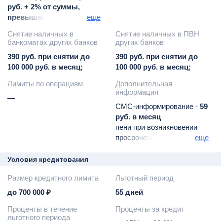
руб. + 2% от суммы,
превышающей 100 000
еще
руб. при снятии свыше
Снятие наличных в
Снятие наличных в ПВН
100 000 руб. в месяц
банкоматах других банков
других банков
390 руб. при снятии до
390 руб. при снятии до
100 000 руб. в месяц;
100 000 руб. в месяц;
Лимиты по операциям
Дополнительная
информация
—
СМС-информирование -
59
руб. в месяц
пени при возникновении
просроченной
еще
задолженности -
19%
годовых
Условия кредитования
плата за неразрешенный
Размер кредитного лимита
Льготный период
овердрафт -
390 руб.
штраф за пропуск
до 700 000 ₽
55 дней
минимального платежа -
Проценты в течение
Проценты за кредит
590 руб. (не применяется
льготного периода
при сумме