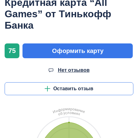
Кредитная карта “All
Games” от Тинькофф
Банка
75
Оформить карту
Нет отзывов
Оставить отзыв
и
м
р
о
р
в
о
а
ф
н
н
и
И
е
л
о
с
в
у
и
б
я
о
х