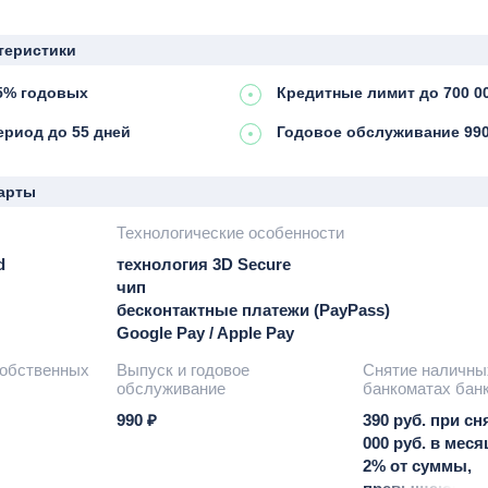
теристики
15% годовых
Кредитные лимит до 700 00
ериод до 55 дней
Годовое обслуживание 990
арты
Технологические особенности
d
технология 3D Secure
чип
бесконтактные платежи (PayPass)
Google Pay / Apple Pay
собственных
Выпуск и годовое
Снятие наличны
обслуживание
банкоматах бан
990 ₽
390 руб. при сн
000 руб. в месяц
2% от суммы,