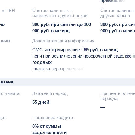
превышающей 1
при снятии свы
х в ПВН
Снятие наличных в
Снятие наличны
руб. в месяц
банкоматах других банков
других банков
но
390 руб. при снятии до 100
390 руб. при сн
000 руб. в месяц;
000 руб. в меся
ациям
Дополнительная информация
СМС-информирование -
59 руб. в месяц
пени при возникновении просроченной задолжен
годовых
плата за неразрешенный овердрафт -
390 руб.
штраф за пропуск минимального платежа -
590 р
применяется при сумме задолженности мень
ования
равной 150 руб.)
го лимита
Льготный период
Проценты в тече
возможность оформить финансовую подписку Tink
периода
руб. в месяц
55 дней
начиная со 2-го)
—
Tinkoff Premium (1990 руб. в месяц
дит
Погашение кредита
бесплатно при выполнении ряда условий) -
под
условия размещены на сайте банка
8% от суммы
перевыпуск карты по любой причине -
бесплатн
задолженности