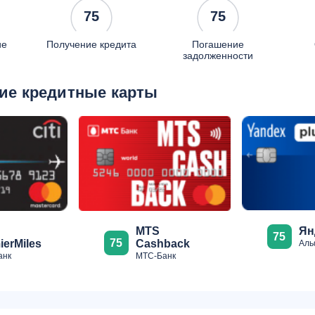
75
75
ие
Получение кредита
Погашение
задолженности
ие кредитные карты
Ян
МТS
75
75
ierMiles
Cashback
Аль
анк
МТС-Банк