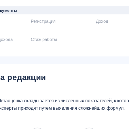
выпуск / перевыпуск дополнительной карты -
бе
доставка карты представителем по всей России
окументы
Регистрация
Доход
—
—
дохода
Стаж работы
—
а редакции
етаоценка складывается из численных показателей, к кот
ксперты приходят путем выявления сложнейших формул.