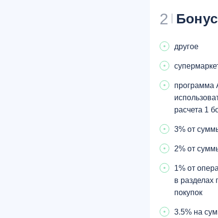
2
Бону
другое
супермарке
программа A
использоват
расчета 1 б
3% от суммы
2% от суммы
1% от опера
в разделах 
покупок
3.5% на сум