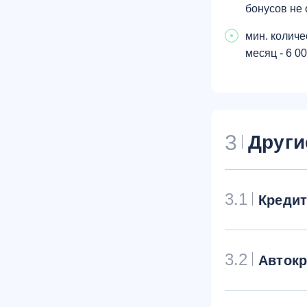
бонусов не 
мин. количе
месяц - 6 0
3
Други
3.1
Креди
3.2
Авток