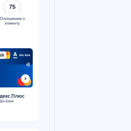
75
Отношение к
клиенту
декс.Плюс
Кредитная
75
75
фа-Банк
Б
Норвик Банк