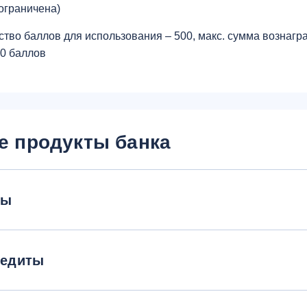
ограничена)
ство баллов для использования – 500, макс. сумма вознагр
00 баллов
е продукты банка
ты
редиты