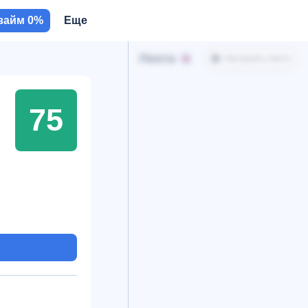
займ 0%
Еще
Лента
Настроить ленту
75