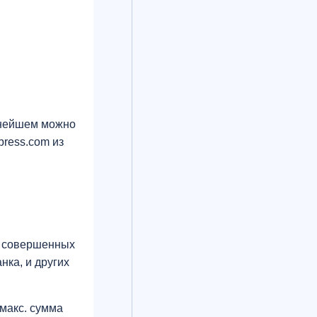
льнейшем можно
press.com из
", совершенных
нка, и других
(макс. сумма