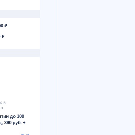
0 ₽
 ₽
х в
ка
ятии до 100
; 390 руб. +