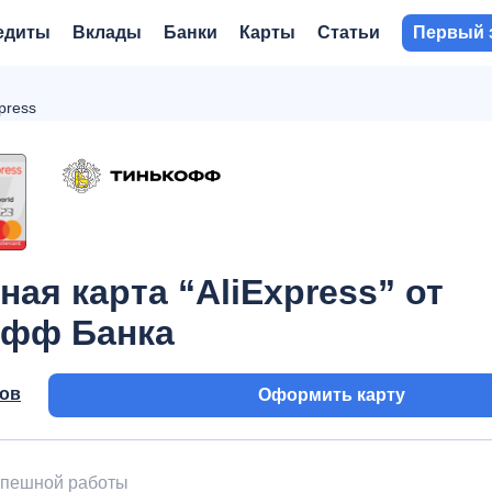
едиты
Вклады
Банки
Карты
Статьи
Первый 
press
ная карта “AliExpress” от
офф Банка
вов
Оформить карту
успешной работы