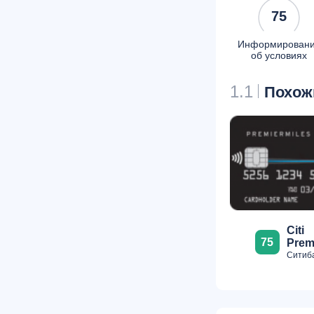
75
Информирован
об условиях
1.1
Похож
Citi
75
Prem
Ситиб