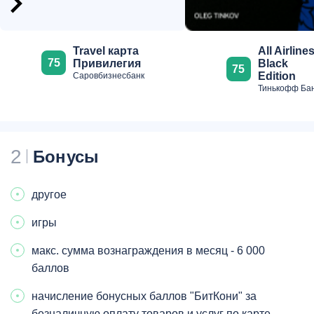
All Airline
Travel карта
75
Black
Привилегия
75
Edition
Саровбизнесбанк
Тинькофф Ба
2
Бонусы
другое
игры
макс. сумма вознаграждения в месяц - 6 000
баллов
начисление бонусных баллов "БитКони" за
безналичную оплату товаров и услуг по карте,