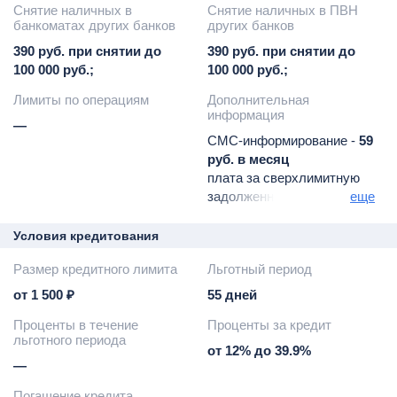
Снятие наличных в
Снятие наличных в ПВН
банкоматах других банков
других банков
390 руб. при снятии до
390 руб. при снятии до
100 000 руб.;
100 000 руб.;
Лимиты по операциям
Дополнительная
информация
—
СМС-информирование -
59
руб. в месяц
плата за сверхлимитную
задолженность -
390 руб.
еще
неустойка за пропуск
минимального платежа -
Условия кредитования
19% годовых
Размер кредитного лимита
Льготный период
штраф за пропуск
минимального платежа -
от 1 500 ₽
55 дней
590 руб.
Проценты в течение
Проценты за кредит
доставка карты
льготного периода
представителем по всей
от 12% до 39.9%
России
—
Погашение кредита