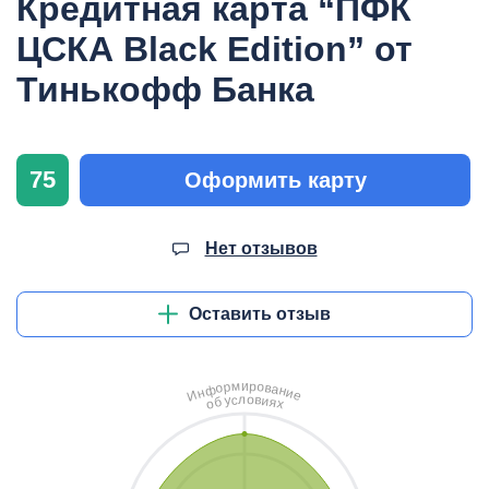
Кредитная карта “ПФК
ЦСКА Black Edition” от
Тинькофф Банка
75
Оформить карту
Нет отзывов
Оставить отзыв
и
м
р
о
р
в
о
а
ф
н
н
и
И
е
л
о
с
в
у
и
б
я
о
х