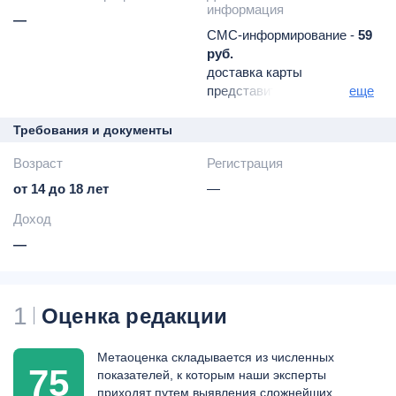
информация
—
СМС-информирование -
59
руб.
доставка карты
представителем по всей
еще
России
возможность оформить
Требования и документы
финансовую подписку
Возраст
Регистрация
Tinkoff Pro (199 руб. в
месяц
от 14 до 18 лет
—
начиная со 2-го)
Доход
Tinkoff Premium (1990 руб.
в месяц
—
бесплатно при
выполнении ряда условий)
-
подробные условия
1
Оценка редакции
размещены на сайте
банка
Метаоценка складывается из численных
75
показателей, к которым наши эксперты
приходят путем выявления сложнейших