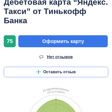
Дебетовая карта “Яндекс.
Такси” от Тинькофф
Банка
75
Оформить карту
Нет отзывов
Оставить отзыв
и
м
р
о
р
в
о
а
ф
н
н
и
И
е
л
о
с
в
у
и
б
я
о
х