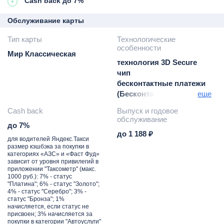
Cash back до 7%
Обслуживание карты
Тип карты
Технологические
особенности
Мир Классическая
технология 3D Secure
чип
бесконтактные платежи
(Бесконтакт)
еще
Google Pay / Apple Pay/
Cash back
Выпуск и годовое
Samsung Pay
обслуживание
до 7%
до 1 188 ₽
для водителей Яндекс.Такси
размер кэшбэка за покупки в
категориях «АЗС» и «Фаст Фуд»
зависит от уровня привилегий в
приложении "Таксометр" (макс.
1000 руб.): 7% - статус
"Платина"; 6% - статус "Золото";
4% - статус "Серебро"; 3% -
статус "Бронза"; 1%
начисляется, если статус не
присвоен; 3% начисляется за
покупки в категории "Автоуслуги"